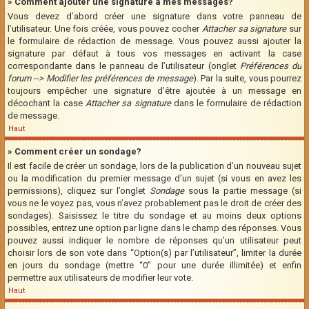
» Comment ajouter une signature à mes messages?
Vous devez d’abord créer une signature dans votre panneau de
l’utilisateur. Une fois créée, vous pouvez cocher
Attacher sa signature
sur
le formulaire de rédaction de message. Vous pouvez aussi ajouter la
signature par défaut à tous vos messages en activant la case
correspondante dans le panneau de l’utilisateur (onglet
Préférences du
forum --> Modifier les préférences de message
). Par la suite, vous pourrez
toujours empêcher une signature d’être ajoutée à un message en
décochant la case
Attacher sa signature
dans le formulaire de rédaction
de message.
Haut
» Comment créer un sondage?
Il est facile de créer un sondage, lors de la publication d’un nouveau sujet
ou la modification du premier message d’un sujet (si vous en avez les
permissions), cliquez sur l’onglet
Sondage
sous la partie message (si
vous ne le voyez pas, vous n’avez probablement pas le droit de créer des
sondages). Saisissez le titre du sondage et au moins deux options
possibles, entrez une option par ligne dans le champ des réponses. Vous
pouvez aussi indiquer le nombre de réponses qu’un utilisateur peut
choisir lors de son vote dans “Option(s) par l’utilisateur”, limiter la durée
en jours du sondage (mettre “0” pour une durée illimitée) et enfin
permettre aux utilisateurs de modifier leur vote.
Haut