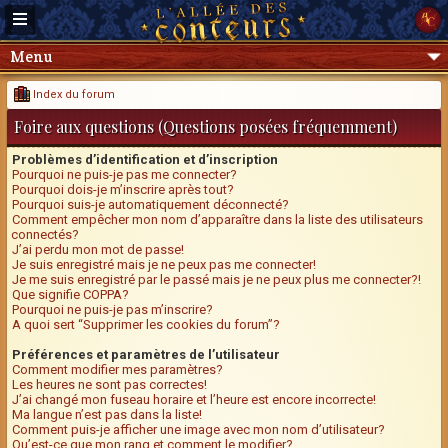
Menu
Index du forum
Foire aux questions (Questions posées fréquemment)
Problèmes d’identification et d’inscription
Pourquoi ne puis-je pas me connecter?
Pourquoi dois-je m’inscrire après tout?
Pourquoi suis-je automatiquement déconnecté?
Comment empêcher mon nom d’apparaître dans la liste des utilisateurs
connectés?
J’ai perdu mon mot de passe!
Je suis enregistré mais je ne peux pas me connecter!
Je me suis enregistré par le passé mais je ne peux plus me connecter?!
Que signifie COPPA?
Pourquoi ne puis-je pas m’inscrire?
A quoi sert “Supprimer les cookies du forum”?
Préférences et paramètres de l’utilisateur
Comment modifier mes paramètres?
Les heures ne sont pas correctes!
J’ai changé mon fuseau horaire et l’heure est encore incorrecte!
Ma langue n’est pas dans la liste!
Comment puis-je afficher une image avec mon nom d’utilisateur?
Qu’est-ce que mon rang et comment le modifier?