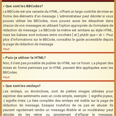
» Que sont les BBCodes?
Le BBCode est une variante du HTML, offrant un large contrôle de mise en
forme des éléments d’un message. L’administrateur peut décider si vous
pouvez utiliser les BBCodes, vous pouvez aussi les désactiver dans
chacun de vos messages en utilisant l’option appropriée du formulaire de
rédaction de message. Le BBCode lui-même est similaire au style HTML,
mais les balises sont incluses entre crochets [ et ] plutôt que < et >. Pour
plus d’informations sur le BBCode, consultez le guide accessible depuis
la page de rédaction de message.
Haut
» Puis-je utiliser le HTML?
Non, il n’est pas possible de publier du HTML sur ce forum. La plupart des
mises en forme permises par le HTML peuvent être appliquées avec les
BBCodes.
Haut
» Que sont les smileys?
Les smileys, ou émoticônes, sont de petites images utilisées pour
exprimer des sentiments avec un code simple, exemple: :) signifie joyeux,
:( signifie triste. La liste complète des smileys est visible sur la page de
rédaction de message. Essayez toutefois de ne pas en abuser. Ils
peuvent rapidement rendre un message illisible et un modérateur peut
décider de les retirer ou simplement d’effacer le message.