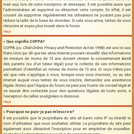
mail reçu lors de votre inscription et réessayez. Il est possible aussi que
l’administrateur ait supprimé ou désactivé votre compte. En effet, il est
courant de supprimer régulièrement les utilisateurs ne postant pas pour
réduire la taille de la base de données. Si cela vous arrive, tentez de vous
réinscrire et soyez plus investi dans le forum.
Haut
» Que signifie COPPA?
COPPA (ou
Child Online Privacy and Protection Act
de 1998) est une loi aux
Etats-Unis qui dit que les sites Internet pouvant recueillir des informations
de mineurs de moins de 13 ans doivent obtenir le consentement
écrit
des parents (ou d’un tuteur légal) pour la collecte de ces informations
permettant d’identifier un mineur de moins de 13 ans. Si vous n’êtes pas
sûr que cela s’applique à vous, lorsque vous vous inscrivez, ou au site
Internet auquel vous tentez de vous inscrire, demandez une assistance
légale. Notez que l’équipe du forum ne peut pas fournir de conseil légal et
ne saurait être contactée pour des questions légales de toute sorte, à
l’exception de celles soulignées ci-dessous.
Haut
» Pourquoi ne puis-je pas m’inscrire?
Il est possible que le propriétaire du site ait banni votre IP ou interdit le
nom d’utilisateur que vous souhaitez utiliser. Le propriétaire du site peut
également avoir désactivé l’inscription pour en empêcher de nouvelles.