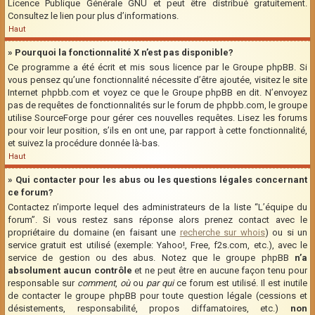
Licence Publique Générale GNU et peut être distribué gratuitement.
Consultez le lien pour plus d’informations.
Haut
» Pourquoi la fonctionnalité X n’est pas disponible?
Ce programme a été écrit et mis sous licence par le Groupe phpBB. Si
vous pensez qu’une fonctionnalité nécessite d’être ajoutée, visitez le site
Internet phpbb.com et voyez ce que le Groupe phpBB en dit. N’envoyez
pas de requêtes de fonctionnalités sur le forum de phpbb.com, le groupe
utilise SourceForge pour gérer ces nouvelles requêtes. Lisez les forums
pour voir leur position, s’ils en ont une, par rapport à cette fonctionnalité,
et suivez la procédure donnée là-bas.
Haut
» Qui contacter pour les abus ou les questions légales concernant
ce forum?
Contactez n’importe lequel des administrateurs de la liste “L’équipe du
forum”. Si vous restez sans réponse alors prenez contact avec le
propriétaire du domaine (en faisant une
recherche sur whois
) ou si un
service gratuit est utilisé (exemple: Yahoo!, Free, f2s.com, etc.), avec le
service de gestion ou des abus. Notez que le groupe phpBB
n’a
absolument aucun contrôle
et ne peut être en aucune façon tenu pour
responsable sur
comment
,
où
ou
par qui
ce forum est utilisé. Il est inutile
de contacter le groupe phpBB pour toute question légale (cessions et
désistements, responsabilité, propos diffamatoires, etc.)
non