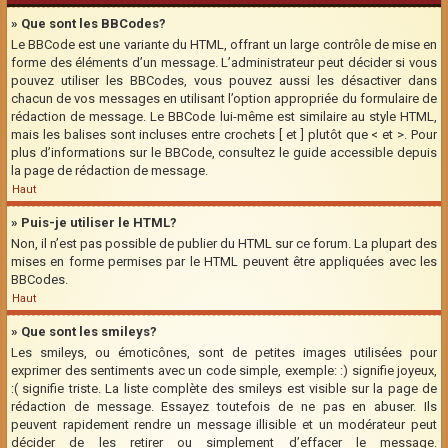
» Que sont les BBCodes?
Le BBCode est une variante du HTML, offrant un large contrôle de mise en
forme des éléments d’un message. L’administrateur peut décider si vous
pouvez utiliser les BBCodes, vous pouvez aussi les désactiver dans
chacun de vos messages en utilisant l’option appropriée du formulaire de
rédaction de message. Le BBCode lui-même est similaire au style HTML,
mais les balises sont incluses entre crochets [ et ] plutôt que < et >. Pour
plus d’informations sur le BBCode, consultez le guide accessible depuis
la page de rédaction de message.
Haut
» Puis-je utiliser le HTML?
Non, il n’est pas possible de publier du HTML sur ce forum. La plupart des
mises en forme permises par le HTML peuvent être appliquées avec les
BBCodes.
Haut
» Que sont les smileys?
Les smileys, ou émoticônes, sont de petites images utilisées pour
exprimer des sentiments avec un code simple, exemple: :) signifie joyeux,
:( signifie triste. La liste complète des smileys est visible sur la page de
rédaction de message. Essayez toutefois de ne pas en abuser. Ils
peuvent rapidement rendre un message illisible et un modérateur peut
décider de les retirer ou simplement d’effacer le message.