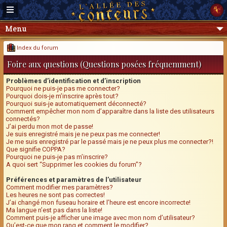
Menu
Index du forum
Foire aux questions (Questions posées fréquemment)
Problèmes d’identification et d’inscription
Pourquoi ne puis-je pas me connecter?
Pourquoi dois-je m’inscrire après tout?
Pourquoi suis-je automatiquement déconnecté?
Comment empêcher mon nom d’apparaître dans la liste des utilisateurs
connectés?
J’ai perdu mon mot de passe!
Je suis enregistré mais je ne peux pas me connecter!
Je me suis enregistré par le passé mais je ne peux plus me connecter?!
Que signifie COPPA?
Pourquoi ne puis-je pas m’inscrire?
A quoi sert “Supprimer les cookies du forum”?
Préférences et paramètres de l’utilisateur
Comment modifier mes paramètres?
Les heures ne sont pas correctes!
J’ai changé mon fuseau horaire et l’heure est encore incorrecte!
Ma langue n’est pas dans la liste!
Comment puis-je afficher une image avec mon nom d’utilisateur?
Qu’est-ce que mon rang et comment le modifier?