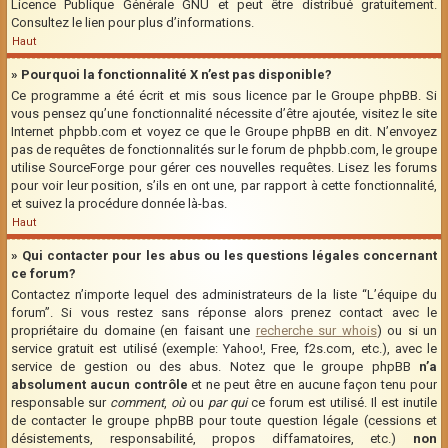
Licence Publique Générale GNU et peut être distribué gratuitement.
Consultez le lien pour plus d’informations.
Haut
» Pourquoi la fonctionnalité X n’est pas disponible?
Ce programme a été écrit et mis sous licence par le Groupe phpBB. Si
vous pensez qu’une fonctionnalité nécessite d’être ajoutée, visitez le site
Internet phpbb.com et voyez ce que le Groupe phpBB en dit. N’envoyez
pas de requêtes de fonctionnalités sur le forum de phpbb.com, le groupe
utilise SourceForge pour gérer ces nouvelles requêtes. Lisez les forums
pour voir leur position, s’ils en ont une, par rapport à cette fonctionnalité,
et suivez la procédure donnée là-bas.
Haut
» Qui contacter pour les abus ou les questions légales concernant
ce forum?
Contactez n’importe lequel des administrateurs de la liste “L’équipe du
forum”. Si vous restez sans réponse alors prenez contact avec le
propriétaire du domaine (en faisant une
recherche sur whois
) ou si un
service gratuit est utilisé (exemple: Yahoo!, Free, f2s.com, etc.), avec le
service de gestion ou des abus. Notez que le groupe phpBB
n’a
absolument aucun contrôle
et ne peut être en aucune façon tenu pour
responsable sur
comment
,
où
ou
par qui
ce forum est utilisé. Il est inutile
de contacter le groupe phpBB pour toute question légale (cessions et
désistements, responsabilité, propos diffamatoires, etc.)
non