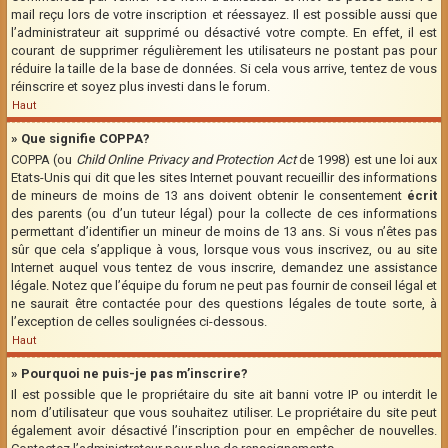
mail reçu lors de votre inscription et réessayez. Il est possible aussi que
l’administrateur ait supprimé ou désactivé votre compte. En effet, il est
courant de supprimer régulièrement les utilisateurs ne postant pas pour
réduire la taille de la base de données. Si cela vous arrive, tentez de vous
réinscrire et soyez plus investi dans le forum.
Haut
» Que signifie COPPA?
COPPA (ou
Child Online Privacy and Protection Act
de 1998) est une loi aux
Etats-Unis qui dit que les sites Internet pouvant recueillir des informations
de mineurs de moins de 13 ans doivent obtenir le consentement
écrit
des parents (ou d’un tuteur légal) pour la collecte de ces informations
permettant d’identifier un mineur de moins de 13 ans. Si vous n’êtes pas
sûr que cela s’applique à vous, lorsque vous vous inscrivez, ou au site
Internet auquel vous tentez de vous inscrire, demandez une assistance
légale. Notez que l’équipe du forum ne peut pas fournir de conseil légal et
ne saurait être contactée pour des questions légales de toute sorte, à
l’exception de celles soulignées ci-dessous.
Haut
» Pourquoi ne puis-je pas m’inscrire?
Il est possible que le propriétaire du site ait banni votre IP ou interdit le
nom d’utilisateur que vous souhaitez utiliser. Le propriétaire du site peut
également avoir désactivé l’inscription pour en empêcher de nouvelles.