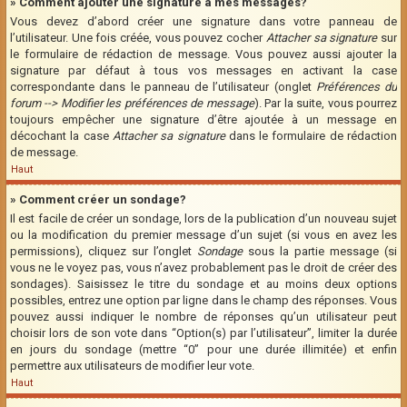
» Comment ajouter une signature à mes messages?
Vous devez d’abord créer une signature dans votre panneau de
l’utilisateur. Une fois créée, vous pouvez cocher
Attacher sa signature
sur
le formulaire de rédaction de message. Vous pouvez aussi ajouter la
signature par défaut à tous vos messages en activant la case
correspondante dans le panneau de l’utilisateur (onglet
Préférences du
forum --> Modifier les préférences de message
). Par la suite, vous pourrez
toujours empêcher une signature d’être ajoutée à un message en
décochant la case
Attacher sa signature
dans le formulaire de rédaction
de message.
Haut
» Comment créer un sondage?
Il est facile de créer un sondage, lors de la publication d’un nouveau sujet
ou la modification du premier message d’un sujet (si vous en avez les
permissions), cliquez sur l’onglet
Sondage
sous la partie message (si
vous ne le voyez pas, vous n’avez probablement pas le droit de créer des
sondages). Saisissez le titre du sondage et au moins deux options
possibles, entrez une option par ligne dans le champ des réponses. Vous
pouvez aussi indiquer le nombre de réponses qu’un utilisateur peut
choisir lors de son vote dans “Option(s) par l’utilisateur”, limiter la durée
en jours du sondage (mettre “0” pour une durée illimitée) et enfin
permettre aux utilisateurs de modifier leur vote.
Haut