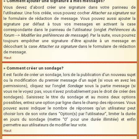
» Comment ajouter une signature à mes messages?
Vous devez d’abord créer une signature dans votre panneau de
l’utilisateur. Une fois créée, vous pouvez cocher
Attacher sa signature
sur
le formulaire de rédaction de message. Vous pouvez aussi ajouter la
signature par défaut à tous vos messages en activant la case
correspondante dans le panneau de l’utilisateur (onglet
Préférences du
forum --> Modifier les préférences de message
). Par la suite, vous pourrez
toujours empêcher une signature d’être ajoutée à un message en
décochant la case
Attacher sa signature
dans le formulaire de rédaction
de message.
Haut
» Comment créer un sondage?
Il est facile de créer un sondage, lors de la publication d’un nouveau sujet
ou la modification du premier message d’un sujet (si vous en avez les
permissions), cliquez sur l’onglet
Sondage
sous la partie message (si
vous ne le voyez pas, vous n’avez probablement pas le droit de créer des
sondages). Saisissez le titre du sondage et au moins deux options
possibles, entrez une option par ligne dans le champ des réponses. Vous
pouvez aussi indiquer le nombre de réponses qu’un utilisateur peut
choisir lors de son vote dans “Option(s) par l’utilisateur”, limiter la durée
en jours du sondage (mettre “0” pour une durée illimitée) et enfin
permettre aux utilisateurs de modifier leur vote.
Haut