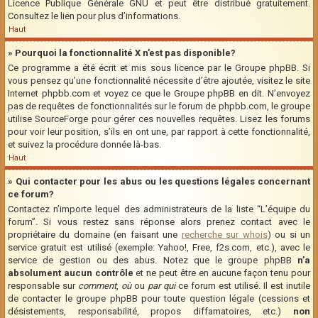
Licence Publique Générale GNU et peut être distribué gratuitement.
Consultez le lien pour plus d’informations.
Haut
» Pourquoi la fonctionnalité X n’est pas disponible?
Ce programme a été écrit et mis sous licence par le Groupe phpBB. Si
vous pensez qu’une fonctionnalité nécessite d’être ajoutée, visitez le site
Internet phpbb.com et voyez ce que le Groupe phpBB en dit. N’envoyez
pas de requêtes de fonctionnalités sur le forum de phpbb.com, le groupe
utilise SourceForge pour gérer ces nouvelles requêtes. Lisez les forums
pour voir leur position, s’ils en ont une, par rapport à cette fonctionnalité,
et suivez la procédure donnée là-bas.
Haut
» Qui contacter pour les abus ou les questions légales concernant
ce forum?
Contactez n’importe lequel des administrateurs de la liste “L’équipe du
forum”. Si vous restez sans réponse alors prenez contact avec le
propriétaire du domaine (en faisant une
recherche sur whois
) ou si un
service gratuit est utilisé (exemple: Yahoo!, Free, f2s.com, etc.), avec le
service de gestion ou des abus. Notez que le groupe phpBB
n’a
absolument aucun contrôle
et ne peut être en aucune façon tenu pour
responsable sur
comment
,
où
ou
par qui
ce forum est utilisé. Il est inutile
de contacter le groupe phpBB pour toute question légale (cessions et
désistements, responsabilité, propos diffamatoires, etc.)
non