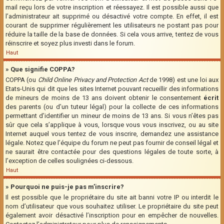
mail reçu lors de votre inscription et réessayez. Il est possible aussi que
l’administrateur ait supprimé ou désactivé votre compte. En effet, il est
courant de supprimer régulièrement les utilisateurs ne postant pas pour
réduire la taille de la base de données. Si cela vous arrive, tentez de vous
réinscrire et soyez plus investi dans le forum.
Haut
» Que signifie COPPA?
COPPA (ou
Child Online Privacy and Protection Act
de 1998) est une loi aux
Etats-Unis qui dit que les sites Internet pouvant recueillir des informations
de mineurs de moins de 13 ans doivent obtenir le consentement
écrit
des parents (ou d’un tuteur légal) pour la collecte de ces informations
permettant d’identifier un mineur de moins de 13 ans. Si vous n’êtes pas
sûr que cela s’applique à vous, lorsque vous vous inscrivez, ou au site
Internet auquel vous tentez de vous inscrire, demandez une assistance
légale. Notez que l’équipe du forum ne peut pas fournir de conseil légal et
ne saurait être contactée pour des questions légales de toute sorte, à
l’exception de celles soulignées ci-dessous.
Haut
» Pourquoi ne puis-je pas m’inscrire?
Il est possible que le propriétaire du site ait banni votre IP ou interdit le
nom d’utilisateur que vous souhaitez utiliser. Le propriétaire du site peut
également avoir désactivé l’inscription pour en empêcher de nouvelles.