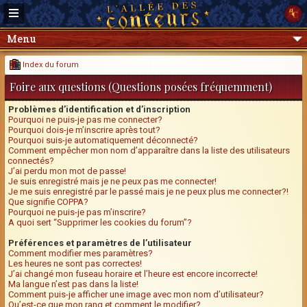
Menu
Index du forum
Foire aux questions (Questions posées fréquemment)
Problèmes d’identification et d’inscription
Pourquoi ne puis-je pas me connecter?
Pourquoi dois-je m’inscrire après tout?
Pourquoi suis-je automatiquement déconnecté?
Comment empêcher mon nom d’apparaître dans la liste des utilisateurs
connectés?
J’ai perdu mon mot de passe!
Je suis enregistré mais je ne peux pas me connecter!
Je me suis enregistré par le passé mais je ne peux plus me connecter?!
Que signifie COPPA?
Pourquoi ne puis-je pas m’inscrire?
A quoi sert “Supprimer les cookies du forum”?
Préférences et paramètres de l’utilisateur
Comment modifier mes paramètres?
Les heures ne sont pas correctes!
J’ai changé mon fuseau horaire et l’heure est encore incorrecte!
Ma langue n’est pas dans la liste!
Comment puis-je afficher une image avec mon nom d’utilisateur?
Qu’est-ce que mon rang et comment le modifier?