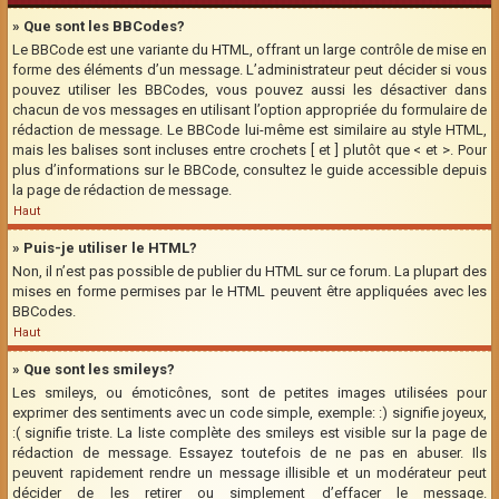
» Que sont les BBCodes?
Le BBCode est une variante du HTML, offrant un large contrôle de mise en
forme des éléments d’un message. L’administrateur peut décider si vous
pouvez utiliser les BBCodes, vous pouvez aussi les désactiver dans
chacun de vos messages en utilisant l’option appropriée du formulaire de
rédaction de message. Le BBCode lui-même est similaire au style HTML,
mais les balises sont incluses entre crochets [ et ] plutôt que < et >. Pour
plus d’informations sur le BBCode, consultez le guide accessible depuis
la page de rédaction de message.
Haut
» Puis-je utiliser le HTML?
Non, il n’est pas possible de publier du HTML sur ce forum. La plupart des
mises en forme permises par le HTML peuvent être appliquées avec les
BBCodes.
Haut
» Que sont les smileys?
Les smileys, ou émoticônes, sont de petites images utilisées pour
exprimer des sentiments avec un code simple, exemple: :) signifie joyeux,
:( signifie triste. La liste complète des smileys est visible sur la page de
rédaction de message. Essayez toutefois de ne pas en abuser. Ils
peuvent rapidement rendre un message illisible et un modérateur peut
décider de les retirer ou simplement d’effacer le message.