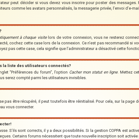
teur peut décider si vous devez vous inscrire pour poster des messages. Par
iteurs comme les avatars personnalisés, la messagerie privée, l’envoi d’e-ma
?
tiquement à chaque visite
lors de votre connexion, vous ne resterez conne
nnecté, cochez cette case lors de la connexion. Ce n’est pas recommandé si vo
voyez pas cette case, cela signifie que l’administrateur a désactivé cette fonctio
a liste des utilisateurs connectés?
nglet “Préférences du forum”, l’option
Cacher mon statut en ligne
. Mettez ce
us serez compté parmi les utilisateurs invisibles.
pas être récupéré, il peut toutefois être réinitialisé. Pour cela, sur la page 
veau vous connecter.
ecter!
asse. S’ils sont corrects, il y a deux possibilités. Si la gestion COPPA est acti
s reçues. Certains forums nécessitent que toute nouvelle inscription soit acti