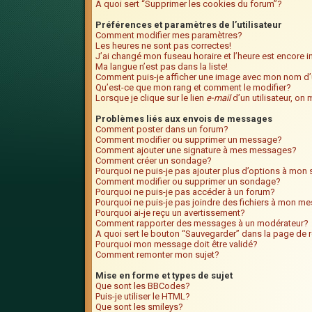
A quoi sert “Supprimer les cookies du forum”?
Préférences et paramètres de l’utilisateur
Comment modifier mes paramètres?
Les heures ne sont pas correctes!
J’ai changé mon fuseau horaire et l’heure est encore i
Ma langue n’est pas dans la liste!
Comment puis-je afficher une image avec mon nom d’u
Qu’est-ce que mon rang et comment le modifier?
Lorsque je clique sur le lien
e-mail
d’un utilisateur, o
Problèmes liés aux envois de messages
Comment poster dans un forum?
Comment modifier ou supprimer un message?
Comment ajouter une signature à mes messages?
Comment créer un sondage?
Pourquoi ne puis-je pas ajouter plus d’options à mo
Comment modifier ou supprimer un sondage?
Pourquoi ne puis-je pas accéder à un forum?
Pourquoi ne puis-je pas joindre des fichiers à mon m
Pourquoi ai-je reçu un avertissement?
Comment rapporter des messages à un modérateur?
A quoi sert le bouton “Sauvegarder” dans la page de
Pourquoi mon message doit être validé?
Comment remonter mon sujet?
Mise en forme et types de sujet
Que sont les BBCodes?
Puis-je utiliser le HTML?
Que sont les smileys?