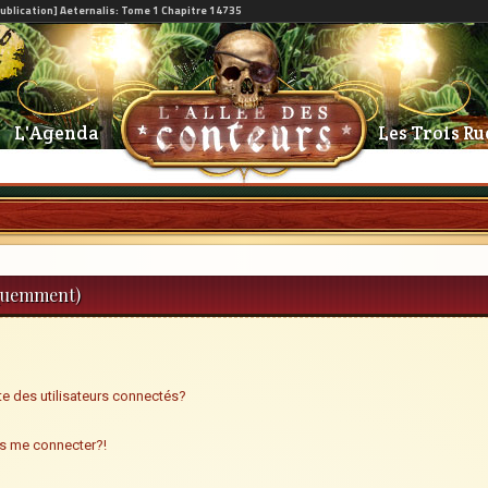
L'Agenda
Les Trois Ru
équemment)
e des utilisateurs connectés?
us me connecter?!