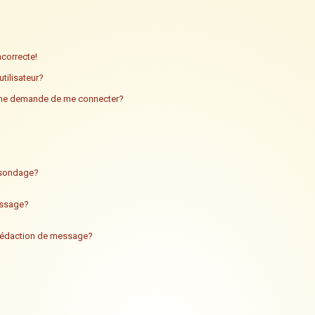
ncorrecte!
tilisateur?
n me demande de me connecter?
n sondage?
essage?
 rédaction de message?