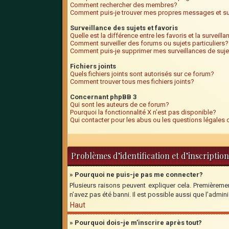
Comment rechercher des membres?
Comment puis-je trouver mes propres messages et su
Surveillance des sujets et favoris
Quelle est la différence entre les favoris et la surveill
Comment surveiller des forums ou sujets particuliers?
Comment puis-je supprimer mes surveillances de suje
Fichiers joints
Quels fichiers joints sont autorisés sur ce forum?
Comment trouver tous mes fichiers joints?
Concernant phpBB 3
Qui sont les auteurs de ce forum?
Pourquoi la fonctionnalité X n’est pas disponible?
Qui contacter pour les abus ou les questions légales
Problèmes d’identification et d’inscription
» Pourquoi ne puis-je pas me connecter?
Plusieurs raisons peuvent expliquer cela. Premièrement
n’avez pas été banni. Il est possible aussi que l’adminis
Haut
» Pourquoi dois-je m’inscrire après tout?