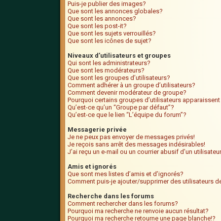
Puis-je publier des images?
Que sont les annonces globales?
Que sont les annonces?
Que sont les post-it?
Que sont les sujets verrouillés?
Que sont les icônes de sujet?
Niveaux d’utilisateurs et groupes
Qui sont les administrateurs?
Que sont les modérateurs?
Que sont les groupes d’utilisateurs?
Comment adhérer à un groupe d’utilisateurs?
Comment devenir modérateur de groupe?
Pourquoi certains groupes d’utilisateurs apparaissent
Qu’est-ce qu’un “Groupe par défaut”?
Qu’est-ce que le lien “L’équipe du forum”?
Messagerie privée
Je ne peux pas envoyer de messages privés!
Je reçois sans arrêt des messages indésirables!
J’ai reçu un e-mail ou un courrier abusif d’un utilisate
Amis et ignorés
Que sont mes listes d’amis et d’ignorés?
Comment puis-je ajouter/supprimer des utilisateurs de
Recherche dans les forums
Comment rechercher dans les forums?
Pourquoi ma recherche ne renvoie aucun résultat?
Pourquoi ma recherche retourne une page blanche!?