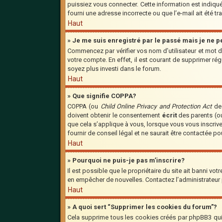
puissiez vous connecter. Cette information est indiquée
fourni une adresse incorrecte ou que l’e-mail ait été tra
Haut
» Je me suis enregistré par le passé mais je ne 
Commencez par vérifier vos nom d’utilisateur et mot de
votre compte. En effet, il est courant de supprimer régu
soyez plus investi dans le forum.
Haut
» Que signifie COPPA?
COPPA (ou
Child Online Privacy and Protection Act
de 
doivent obtenir le consentement
écrit
des parents (ou
que cela s’applique à vous, lorsque vous vous inscriv
fournir de conseil légal et ne saurait être contactée p
Haut
» Pourquoi ne puis-je pas m’inscrire?
Il est possible que le propriétaire du site ait banni vot
en empêcher de nouvelles. Contactez l’administrateur
Haut
» A quoi sert “Supprimer les cookies du forum”?
Cela supprime tous les cookies créés par phpBB3 qui c