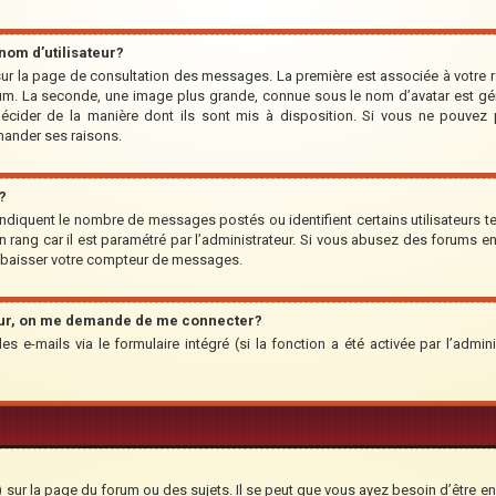
om d’utilisateur?
r sur la page de consultation des messages. La première est associée à votre 
um. La seconde, une image plus grande, connue sous le nom d’avatar est géné
 décider de la manière dont ils sont mis à disposition. Si vous ne pouvez p
emander ses raisons.
?
indiquent le nombre de messages postés ou identifient certains utilisateurs te
’un rang car il est paramétré par l’administrateur. Si vous abusez des forums
rabaisser votre compteur de messages.
teur, on me demande de me connecter?
des e-mails via le formulaire intégré (si la fonction a été activée par l’adm
ur la page du forum ou des sujets. Il se peut que vous ayez besoin d’être en