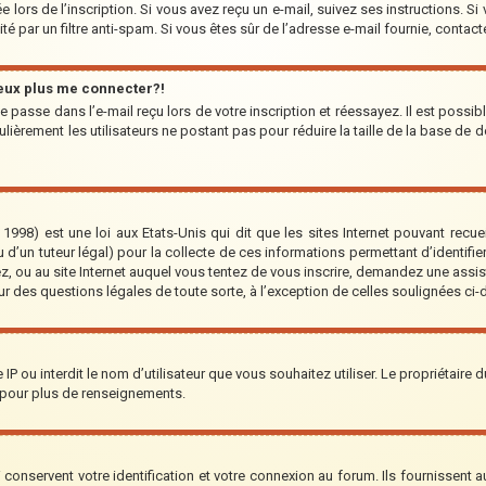
 lors de l’inscription. Si vous avez reçu un e-mail, suivez ses instructions. Si
ité par un filtre anti-spam. Si vous êtes sûr de l’adresse e-mail fournie, contact
peux plus me connecter?!
 passe dans l’e-mail reçu lors de votre inscription et réessayez. Il est possib
lièrement les utilisateurs ne postant pas pour réduire la taille de la base de d
1998) est une loi aux Etats-Unis qui dit que les sites Internet pouvant recu
 d’un tuteur légal) pour la collecte de ces informations permettant d’identifi
ez, ou au site Internet auquel vous tentez de vous inscrire, demandez une assi
our des questions légales de toute sorte, à l’exception de celles soulignées ci
re IP ou interdit le nom d’utilisateur que vous souhaitez utiliser. Le propriétaire
 pour plus de renseignements.
onservent votre identification et votre connexion au forum. Ils fournissent au