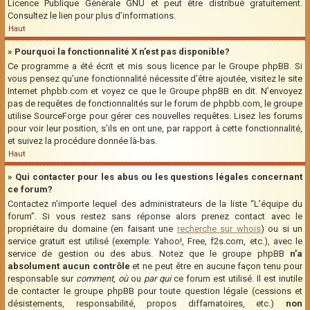
Licence Publique Générale GNU et peut être distribué gratuitement.
Consultez le lien pour plus d’informations.
Haut
» Pourquoi la fonctionnalité X n’est pas disponible?
Ce programme a été écrit et mis sous licence par le Groupe phpBB. Si
vous pensez qu’une fonctionnalité nécessite d’être ajoutée, visitez le site
Internet phpbb.com et voyez ce que le Groupe phpBB en dit. N’envoyez
pas de requêtes de fonctionnalités sur le forum de phpbb.com, le groupe
utilise SourceForge pour gérer ces nouvelles requêtes. Lisez les forums
pour voir leur position, s’ils en ont une, par rapport à cette fonctionnalité,
et suivez la procédure donnée là-bas.
Haut
» Qui contacter pour les abus ou les questions légales concernant
ce forum?
Contactez n’importe lequel des administrateurs de la liste “L’équipe du
forum”. Si vous restez sans réponse alors prenez contact avec le
propriétaire du domaine (en faisant une
recherche sur whois
) ou si un
service gratuit est utilisé (exemple: Yahoo!, Free, f2s.com, etc.), avec le
service de gestion ou des abus. Notez que le groupe phpBB
n’a
absolument aucun contrôle
et ne peut être en aucune façon tenu pour
responsable sur
comment
,
où
ou
par qui
ce forum est utilisé. Il est inutile
de contacter le groupe phpBB pour toute question légale (cessions et
désistements, responsabilité, propos diffamatoires, etc.)
non