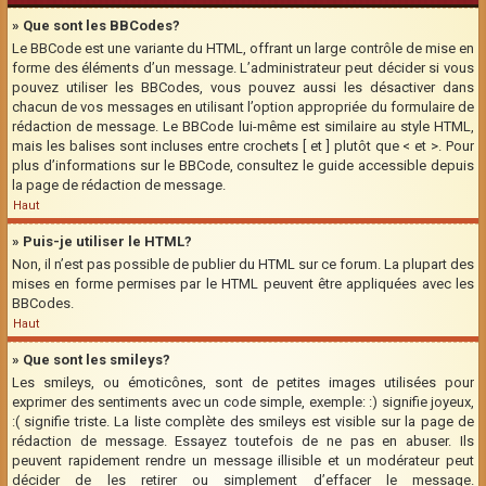
» Que sont les BBCodes?
Le BBCode est une variante du HTML, offrant un large contrôle de mise en
forme des éléments d’un message. L’administrateur peut décider si vous
pouvez utiliser les BBCodes, vous pouvez aussi les désactiver dans
chacun de vos messages en utilisant l’option appropriée du formulaire de
rédaction de message. Le BBCode lui-même est similaire au style HTML,
mais les balises sont incluses entre crochets [ et ] plutôt que < et >. Pour
plus d’informations sur le BBCode, consultez le guide accessible depuis
la page de rédaction de message.
Haut
» Puis-je utiliser le HTML?
Non, il n’est pas possible de publier du HTML sur ce forum. La plupart des
mises en forme permises par le HTML peuvent être appliquées avec les
BBCodes.
Haut
» Que sont les smileys?
Les smileys, ou émoticônes, sont de petites images utilisées pour
exprimer des sentiments avec un code simple, exemple: :) signifie joyeux,
:( signifie triste. La liste complète des smileys est visible sur la page de
rédaction de message. Essayez toutefois de ne pas en abuser. Ils
peuvent rapidement rendre un message illisible et un modérateur peut
décider de les retirer ou simplement d’effacer le message.