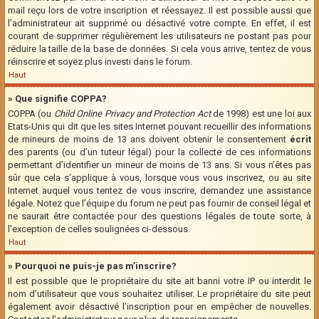
mail reçu lors de votre inscription et réessayez. Il est possible aussi que
l’administrateur ait supprimé ou désactivé votre compte. En effet, il est
courant de supprimer régulièrement les utilisateurs ne postant pas pour
réduire la taille de la base de données. Si cela vous arrive, tentez de vous
réinscrire et soyez plus investi dans le forum.
Haut
» Que signifie COPPA?
COPPA (ou
Child Online Privacy and Protection Act
de 1998) est une loi aux
Etats-Unis qui dit que les sites Internet pouvant recueillir des informations
de mineurs de moins de 13 ans doivent obtenir le consentement
écrit
des parents (ou d’un tuteur légal) pour la collecte de ces informations
permettant d’identifier un mineur de moins de 13 ans. Si vous n’êtes pas
sûr que cela s’applique à vous, lorsque vous vous inscrivez, ou au site
Internet auquel vous tentez de vous inscrire, demandez une assistance
légale. Notez que l’équipe du forum ne peut pas fournir de conseil légal et
ne saurait être contactée pour des questions légales de toute sorte, à
l’exception de celles soulignées ci-dessous.
Haut
» Pourquoi ne puis-je pas m’inscrire?
Il est possible que le propriétaire du site ait banni votre IP ou interdit le
nom d’utilisateur que vous souhaitez utiliser. Le propriétaire du site peut
également avoir désactivé l’inscription pour en empêcher de nouvelles.