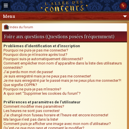
Menu
Index du forum
Foire aux questions (Questions posées fréquemment)
Problèmes d’identification et d’inscription
Pourquoi ne puis-je pas me connecter?
Pourquoi dois-je m’inscrire après tout?
Pourquoi suis-je automatiquement déconnecté?
Comment empêcher mon nom d’apparaître dans la liste des utilisateurs
connectés?
J’ai perdu mon mot de passe!
Je suis enregistré mais je ne peux pas me connecter!
Je me suis enregistré par le passé mais je ne peux plus me connecter?!
Que signifie COPPA?
Pourquoi ne puis-je pas m’inscrire?
A quoi sert “Supprimer les cookies du forum”?
Préférences et paramètres de l’utilisateur
Comment modifier mes paramètres?
Les heures ne sont pas correctes!
J’ai changé mon fuseau horaire et l’heure est encore incorrecte!
Ma langue n’est pas dans la liste!
Comment puis-je afficher une image avec mon nom d’utilisateur?
Qu’est-ce que mon rang et comment le modifier?