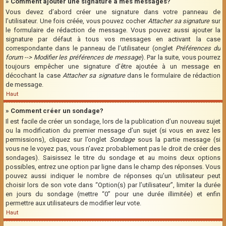
» Comment ajouter une signature à mes messages?
Vous devez d’abord créer une signature dans votre panneau de
l’utilisateur. Une fois créée, vous pouvez cocher
Attacher sa signature
sur
le formulaire de rédaction de message. Vous pouvez aussi ajouter la
signature par défaut à tous vos messages en activant la case
correspondante dans le panneau de l’utilisateur (onglet
Préférences du
forum --> Modifier les préférences de message
). Par la suite, vous pourrez
toujours empêcher une signature d’être ajoutée à un message en
décochant la case
Attacher sa signature
dans le formulaire de rédaction
de message.
Haut
» Comment créer un sondage?
Il est facile de créer un sondage, lors de la publication d’un nouveau sujet
ou la modification du premier message d’un sujet (si vous en avez les
permissions), cliquez sur l’onglet
Sondage
sous la partie message (si
vous ne le voyez pas, vous n’avez probablement pas le droit de créer des
sondages). Saisissez le titre du sondage et au moins deux options
possibles, entrez une option par ligne dans le champ des réponses. Vous
pouvez aussi indiquer le nombre de réponses qu’un utilisateur peut
choisir lors de son vote dans “Option(s) par l’utilisateur”, limiter la durée
en jours du sondage (mettre “0” pour une durée illimitée) et enfin
permettre aux utilisateurs de modifier leur vote.
Haut