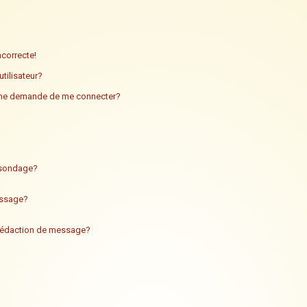
ncorrecte!
tilisateur?
n me demande de me connecter?
n sondage?
essage?
 rédaction de message?