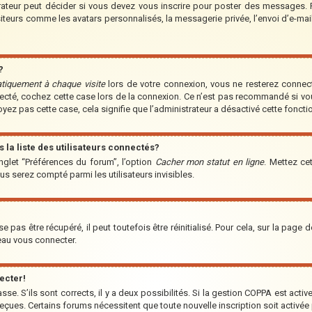
teur peut décider si vous devez vous inscrire pour poster des messages. Par
iteurs comme les avatars personnalisés, la messagerie privée, l’envoi d’e-ma
?
tiquement à chaque visite
lors de votre connexion, vous ne resterez conne
nnecté, cochez cette case lors de la connexion. Ce n’est pas recommandé si vo
voyez pas cette case, cela signifie que l’administrateur a désactivé cette fonctio
a liste des utilisateurs connectés?
nglet “Préférences du forum”, l’option
Cacher mon statut en ligne
. Mettez ce
us serez compté parmi les utilisateurs invisibles.
pas être récupéré, il peut toutefois être réinitialisé. Pour cela, sur la page 
veau vous connecter.
ecter!
asse. S’ils sont corrects, il y a deux possibilités. Si la gestion COPPA est acti
s reçues. Certains forums nécessitent que toute nouvelle inscription soit acti