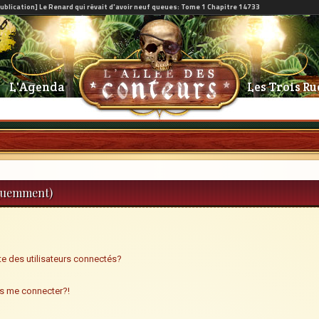
L'Agenda
Les Trois Ru
équemment)
e des utilisateurs connectés?
us me connecter?!