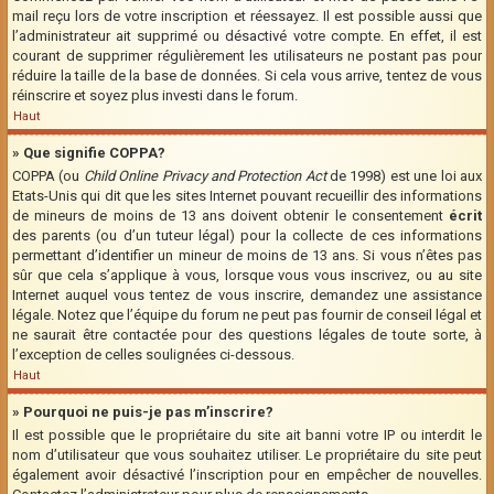
mail reçu lors de votre inscription et réessayez. Il est possible aussi que
l’administrateur ait supprimé ou désactivé votre compte. En effet, il est
courant de supprimer régulièrement les utilisateurs ne postant pas pour
réduire la taille de la base de données. Si cela vous arrive, tentez de vous
réinscrire et soyez plus investi dans le forum.
Haut
» Que signifie COPPA?
COPPA (ou
Child Online Privacy and Protection Act
de 1998) est une loi aux
Etats-Unis qui dit que les sites Internet pouvant recueillir des informations
de mineurs de moins de 13 ans doivent obtenir le consentement
écrit
des parents (ou d’un tuteur légal) pour la collecte de ces informations
permettant d’identifier un mineur de moins de 13 ans. Si vous n’êtes pas
sûr que cela s’applique à vous, lorsque vous vous inscrivez, ou au site
Internet auquel vous tentez de vous inscrire, demandez une assistance
légale. Notez que l’équipe du forum ne peut pas fournir de conseil légal et
ne saurait être contactée pour des questions légales de toute sorte, à
l’exception de celles soulignées ci-dessous.
Haut
» Pourquoi ne puis-je pas m’inscrire?
Il est possible que le propriétaire du site ait banni votre IP ou interdit le
nom d’utilisateur que vous souhaitez utiliser. Le propriétaire du site peut
également avoir désactivé l’inscription pour en empêcher de nouvelles.