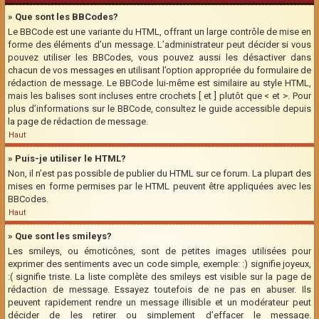
» Que sont les BBCodes?
Le BBCode est une variante du HTML, offrant un large contrôle de mise en
forme des éléments d’un message. L’administrateur peut décider si vous
pouvez utiliser les BBCodes, vous pouvez aussi les désactiver dans
chacun de vos messages en utilisant l’option appropriée du formulaire de
rédaction de message. Le BBCode lui-même est similaire au style HTML,
mais les balises sont incluses entre crochets [ et ] plutôt que < et >. Pour
plus d’informations sur le BBCode, consultez le guide accessible depuis
la page de rédaction de message.
Haut
» Puis-je utiliser le HTML?
Non, il n’est pas possible de publier du HTML sur ce forum. La plupart des
mises en forme permises par le HTML peuvent être appliquées avec les
BBCodes.
Haut
» Que sont les smileys?
Les smileys, ou émoticônes, sont de petites images utilisées pour
exprimer des sentiments avec un code simple, exemple: :) signifie joyeux,
:( signifie triste. La liste complète des smileys est visible sur la page de
rédaction de message. Essayez toutefois de ne pas en abuser. Ils
peuvent rapidement rendre un message illisible et un modérateur peut
décider de les retirer ou simplement d’effacer le message.