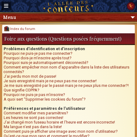
Menu
Index du forum
Foire aux questions (Questions posées fréquemment)
Problèmes d’identification et d’inscription
Pourquoi ne puis-je pas me connecter?
Pourquoi dois-je m’inscrire après tout?
Pourquoi suis-je automatiquement déconnecté?
Comment empêcher mon nom d’apparaître dans la liste des utilisateurs
connectés?
J’ai perdu mon mot de passe!
Je suis enregistré mais je ne peux pas me connecter!
Je me suis enregistré par le passé mais je ne peux plus me connecter?!
Que signifie COPPA?
Pourquoi ne puis-je pas m’inscrire?
A quoi sert “Supprimer les cookies du forum”?
Préférences et paramètres de l’utilisateur
Comment modifier mes paramètres?
Les heures ne sont pas correctes!
J’ai changé mon fuseau horaire et l’heure est encore incorrecte!
Ma langue n’est pas dans la liste!
Comment puis-je afficher une image avec mon nom d’utilisateur?
Qu’est-ce que mon rang et comment le modifier?