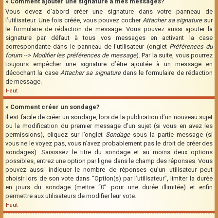
» Comment ajouter une signature à mes messages?
Vous devez d’abord créer une signature dans votre panneau de
l’utilisateur. Une fois créée, vous pouvez cocher
Attacher sa signature
sur
le formulaire de rédaction de message. Vous pouvez aussi ajouter la
signature par défaut à tous vos messages en activant la case
correspondante dans le panneau de l’utilisateur (onglet
Préférences du
forum --> Modifier les préférences de message
). Par la suite, vous pourrez
toujours empêcher une signature d’être ajoutée à un message en
décochant la case
Attacher sa signature
dans le formulaire de rédaction
de message.
Haut
» Comment créer un sondage?
Il est facile de créer un sondage, lors de la publication d’un nouveau sujet
ou la modification du premier message d’un sujet (si vous en avez les
permissions), cliquez sur l’onglet
Sondage
sous la partie message (si
vous ne le voyez pas, vous n’avez probablement pas le droit de créer des
sondages). Saisissez le titre du sondage et au moins deux options
possibles, entrez une option par ligne dans le champ des réponses. Vous
pouvez aussi indiquer le nombre de réponses qu’un utilisateur peut
choisir lors de son vote dans “Option(s) par l’utilisateur”, limiter la durée
en jours du sondage (mettre “0” pour une durée illimitée) et enfin
permettre aux utilisateurs de modifier leur vote.
Haut