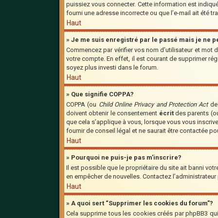
puissiez vous connecter. Cette information est indiquée
fourni une adresse incorrecte ou que l’e-mail ait été tra
Haut
» Je me suis enregistré par le passé mais je ne 
Commencez par vérifier vos nom d’utilisateur et mot de
votre compte. En effet, il est courant de supprimer régu
soyez plus investi dans le forum.
Haut
» Que signifie COPPA?
COPPA (ou
Child Online Privacy and Protection Act
de 
doivent obtenir le consentement
écrit
des parents (ou
que cela s’applique à vous, lorsque vous vous inscriv
fournir de conseil légal et ne saurait être contactée p
Haut
» Pourquoi ne puis-je pas m’inscrire?
Il est possible que le propriétaire du site ait banni vot
en empêcher de nouvelles. Contactez l’administrateur
Haut
» A quoi sert “Supprimer les cookies du forum”?
Cela supprime tous les cookies créés par phpBB3 qui c