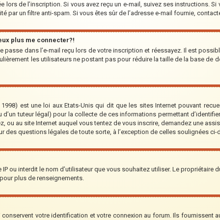
 lors de l’inscription. Si vous avez reçu un e-mail, suivez ses instructions. Si
ité par un filtre anti-spam. Si vous êtes sûr de l’adresse e-mail fournie, contact
peux plus me connecter?!
 passe dans l’e-mail reçu lors de votre inscription et réessayez. Il est possib
lièrement les utilisateurs ne postant pas pour réduire la taille de la base de d
1998) est une loi aux Etats-Unis qui dit que les sites Internet pouvant recu
 d’un tuteur légal) pour la collecte de ces informations permettant d’identifi
ez, ou au site Internet auquel vous tentez de vous inscrire, demandez une assi
our des questions légales de toute sorte, à l’exception de celles soulignées ci
re IP ou interdit le nom d’utilisateur que vous souhaitez utiliser. Le propriétaire
 pour plus de renseignements.
onservent votre identification et votre connexion au forum. Ils fournissent au