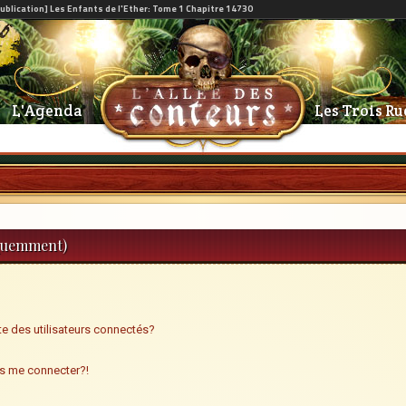
L'Agenda
Les Trois Ru
équemment)
e des utilisateurs connectés?
us me connecter?!