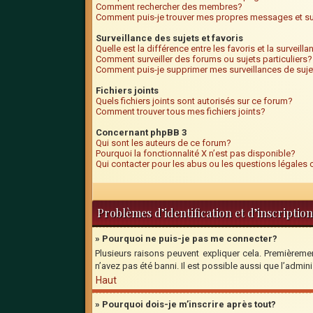
Comment rechercher des membres?
Comment puis-je trouver mes propres messages et su
Surveillance des sujets et favoris
Quelle est la différence entre les favoris et la surveill
Comment surveiller des forums ou sujets particuliers?
Comment puis-je supprimer mes surveillances de suje
Fichiers joints
Quels fichiers joints sont autorisés sur ce forum?
Comment trouver tous mes fichiers joints?
Concernant phpBB 3
Qui sont les auteurs de ce forum?
Pourquoi la fonctionnalité X n’est pas disponible?
Qui contacter pour les abus ou les questions légales
Problèmes d’identification et d’inscription
» Pourquoi ne puis-je pas me connecter?
Plusieurs raisons peuvent expliquer cela. Premièrement
n’avez pas été banni. Il est possible aussi que l’adminis
Haut
» Pourquoi dois-je m’inscrire après tout?