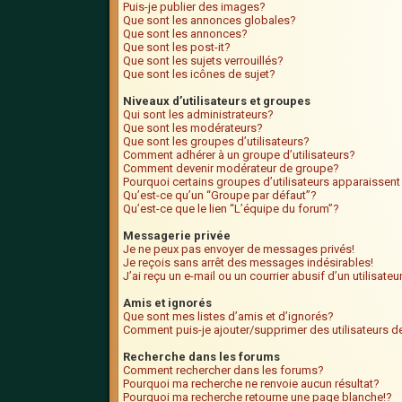
Puis-je publier des images?
Que sont les annonces globales?
Que sont les annonces?
Que sont les post-it?
Que sont les sujets verrouillés?
Que sont les icônes de sujet?
Niveaux d’utilisateurs et groupes
Qui sont les administrateurs?
Que sont les modérateurs?
Que sont les groupes d’utilisateurs?
Comment adhérer à un groupe d’utilisateurs?
Comment devenir modérateur de groupe?
Pourquoi certains groupes d’utilisateurs apparaissent
Qu’est-ce qu’un “Groupe par défaut”?
Qu’est-ce que le lien “L’équipe du forum”?
Messagerie privée
Je ne peux pas envoyer de messages privés!
Je reçois sans arrêt des messages indésirables!
J’ai reçu un e-mail ou un courrier abusif d’un utilisate
Amis et ignorés
Que sont mes listes d’amis et d’ignorés?
Comment puis-je ajouter/supprimer des utilisateurs de
Recherche dans les forums
Comment rechercher dans les forums?
Pourquoi ma recherche ne renvoie aucun résultat?
Pourquoi ma recherche retourne une page blanche!?