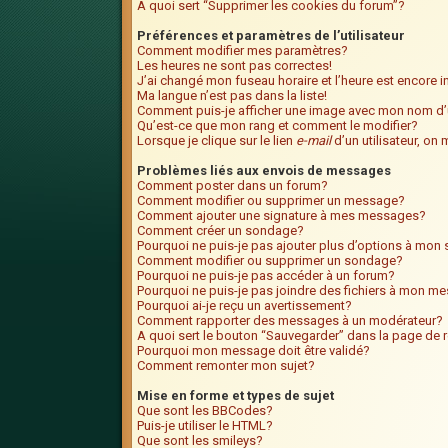
A quoi sert “Supprimer les cookies du forum”?
Préférences et paramètres de l’utilisateur
Comment modifier mes paramètres?
Les heures ne sont pas correctes!
J’ai changé mon fuseau horaire et l’heure est encore i
Ma langue n’est pas dans la liste!
Comment puis-je afficher une image avec mon nom d’u
Qu’est-ce que mon rang et comment le modifier?
Lorsque je clique sur le lien
e-mail
d’un utilisateur, o
Problèmes liés aux envois de messages
Comment poster dans un forum?
Comment modifier ou supprimer un message?
Comment ajouter une signature à mes messages?
Comment créer un sondage?
Pourquoi ne puis-je pas ajouter plus d’options à mo
Comment modifier ou supprimer un sondage?
Pourquoi ne puis-je pas accéder à un forum?
Pourquoi ne puis-je pas joindre des fichiers à mon m
Pourquoi ai-je reçu un avertissement?
Comment rapporter des messages à un modérateur?
A quoi sert le bouton “Sauvegarder” dans la page de
Pourquoi mon message doit être validé?
Comment remonter mon sujet?
Mise en forme et types de sujet
Que sont les BBCodes?
Puis-je utiliser le HTML?
Que sont les smileys?