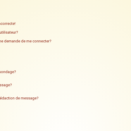
ncorrecte!
tilisateur?
n me demande de me connecter?
n sondage?
essage?
 rédaction de message?