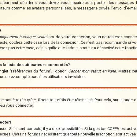
teur peut décider si vous devez vous inscrire pour poster des messages. Par
iteurs comme les avatars personnalisés, la messagerie privée, l’envoi d’e-ma
?
tiquement à chaque visite
lors de votre connexion, vous ne resterez conne
nnecté, cochez cette case lors de la connexion. Ce n’est pas recommandé si vo
voyez pas cette case, cela signifie que l’administrateur a désactivé cette fonctio
a liste des utilisateurs connectés?
nglet “Préférences du forum”, l’option
Cacher mon statut en ligne
. Mettez ce
us serez compté parmi les utilisateurs invisibles.
pas être récupéré, il peut toutefois être réinitialisé. Pour cela, sur la page 
veau vous connecter.
ecter!
asse. S’ils sont corrects, il y a deux possibilités. Si la gestion COPPA est acti
s reçues. Certains forums nécessitent que toute nouvelle inscription soit acti