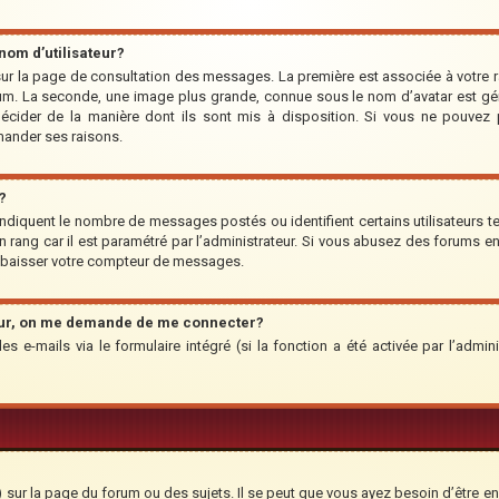
om d’utilisateur?
r sur la page de consultation des messages. La première est associée à votre 
um. La seconde, une image plus grande, connue sous le nom d’avatar est géné
 décider de la manière dont ils sont mis à disposition. Si vous ne pouvez p
emander ses raisons.
?
indiquent le nombre de messages postés ou identifient certains utilisateurs te
’un rang car il est paramétré par l’administrateur. Si vous abusez des forums
rabaisser votre compteur de messages.
teur, on me demande de me connecter?
des e-mails via le formulaire intégré (si la fonction a été activée par l’adm
ur la page du forum ou des sujets. Il se peut que vous ayez besoin d’être en