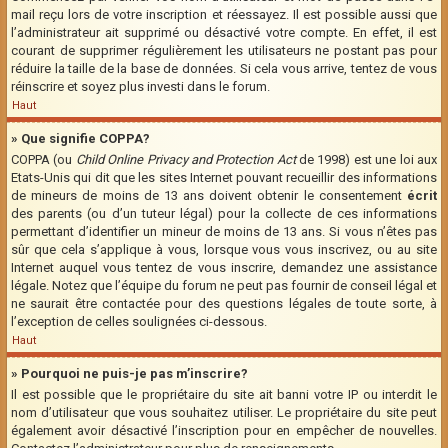
mail reçu lors de votre inscription et réessayez. Il est possible aussi que
l’administrateur ait supprimé ou désactivé votre compte. En effet, il est
courant de supprimer régulièrement les utilisateurs ne postant pas pour
réduire la taille de la base de données. Si cela vous arrive, tentez de vous
réinscrire et soyez plus investi dans le forum.
Haut
» Que signifie COPPA?
COPPA (ou
Child Online Privacy and Protection Act
de 1998) est une loi aux
Etats-Unis qui dit que les sites Internet pouvant recueillir des informations
de mineurs de moins de 13 ans doivent obtenir le consentement
écrit
des parents (ou d’un tuteur légal) pour la collecte de ces informations
permettant d’identifier un mineur de moins de 13 ans. Si vous n’êtes pas
sûr que cela s’applique à vous, lorsque vous vous inscrivez, ou au site
Internet auquel vous tentez de vous inscrire, demandez une assistance
légale. Notez que l’équipe du forum ne peut pas fournir de conseil légal et
ne saurait être contactée pour des questions légales de toute sorte, à
l’exception de celles soulignées ci-dessous.
Haut
» Pourquoi ne puis-je pas m’inscrire?
Il est possible que le propriétaire du site ait banni votre IP ou interdit le
nom d’utilisateur que vous souhaitez utiliser. Le propriétaire du site peut
également avoir désactivé l’inscription pour en empêcher de nouvelles.