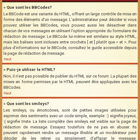
» Que sont les BBCodes?
Le BBCode est une variante du HTML, offrant un large contrôle de mise en
forme des éléments d’un message. L’administrateur peut décider si vous
pouvez utiliser les BBCodes, vous pouvez aussi les désactiver dans
chacun de vos messages en utilisant l’option appropriée du formulaire de
rédaction de message. Le BBCode lui-même est similaire au style HTML,
mais les balises sont incluses entre crochets [ et ] plutôt que < et >. Pour
plus d’informations sur le BBCode, consultez le guide accessible depuis
la page de rédaction de message.
Haut
» Puis-je utiliser le HTML?
Non, il n’est pas possible de publier du HTML sur ce forum. La plupart des
mises en forme permises par le HTML peuvent être appliquées avec les
BBCodes.
Haut
» Que sont les smileys?
Les smileys, ou émoticônes, sont de petites images utilisées pour
exprimer des sentiments avec un code simple, exemple: :) signifie joyeux,
:( signifie triste. La liste complète des smileys est visible sur la page de
rédaction de message. Essayez toutefois de ne pas en abuser. Ils
peuvent rapidement rendre un message illisible et un modérateur peut
décider de les retirer ou simplement d’effacer le message.