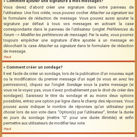
» Comment ajouter une signature à mes messages?
Vous devez d’abord créer une signature dans votre panneau de
l’utilisateur. Une fois créée, vous pouvez cocher
Attacher sa signature
sur
le formulaire de rédaction de message. Vous pouvez aussi ajouter la
signature par défaut à tous vos messages en activant la case
correspondante dans le panneau de l’utilisateur (onglet
Préférences du
forum --> Modifier les préférences de message
). Par la suite, vous pourrez
toujours empêcher une signature d’être ajoutée à un message en
décochant la case
Attacher sa signature
dans le formulaire de rédaction
de message.
Haut
» Comment créer un sondage?
Il est facile de créer un sondage, lors de la publication d’un nouveau sujet
ou la modification du premier message d’un sujet (si vous en avez les
permissions), cliquez sur l’onglet
Sondage
sous la partie message (si
vous ne le voyez pas, vous n’avez probablement pas le droit de créer des
sondages). Saisissez le titre du sondage et au moins deux options
possibles, entrez une option par ligne dans le champ des réponses. Vous
pouvez aussi indiquer le nombre de réponses qu’un utilisateur peut
choisir lors de son vote dans “Option(s) par l’utilisateur”, limiter la durée
en jours du sondage (mettre “0” pour une durée illimitée) et enfin
permettre aux utilisateurs de modifier leur vote.
Haut