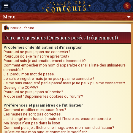
Menu
Index du forum
Foire aux questions (Questions posées fréquemment)
Problèmes d’identification et d’inscription
Pourquoi ne puis-je pas me connecter?
Pourquoi dois-je m’inscrire après tout?
Pourquoi suis-je automatiquement déconnecté?
Comment empêcher mon nom d’apparaître dans la liste des utilisateurs
connectés?
J’ai perdu mon mot de passe!
Je suis enregistré mais je ne peux pas me connecter!
Je me suis enregistré par le passé mais je ne peux plus me connecter?!
Que signifie COPPA?
Pourquoi ne puis-je pas m’inscrire?
A quoi sert “Supprimer les cookies du forum”?
Préférences et paramètres de l’utilisateur
Comment modifier mes paramètres?
Les heures ne sont pas correctes!
J’ai changé mon fuseau horaire et l’heure est encore incorrecte!
Ma langue n’est pas dans la liste!
Comment puis-je afficher une image avec mon nom d’utilisateur?
Qu’est-ce que mon rang et comment le modifier?