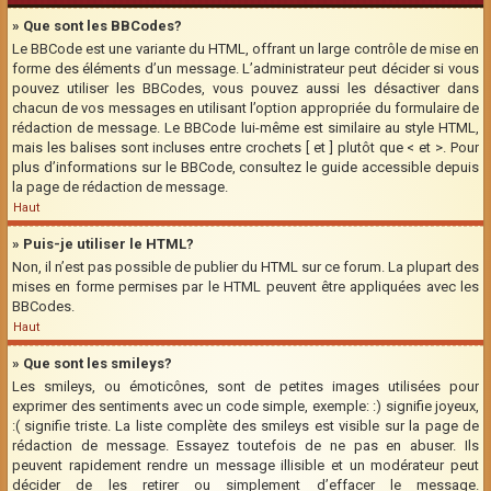
» Que sont les BBCodes?
Le BBCode est une variante du HTML, offrant un large contrôle de mise en
forme des éléments d’un message. L’administrateur peut décider si vous
pouvez utiliser les BBCodes, vous pouvez aussi les désactiver dans
chacun de vos messages en utilisant l’option appropriée du formulaire de
rédaction de message. Le BBCode lui-même est similaire au style HTML,
mais les balises sont incluses entre crochets [ et ] plutôt que < et >. Pour
plus d’informations sur le BBCode, consultez le guide accessible depuis
la page de rédaction de message.
Haut
» Puis-je utiliser le HTML?
Non, il n’est pas possible de publier du HTML sur ce forum. La plupart des
mises en forme permises par le HTML peuvent être appliquées avec les
BBCodes.
Haut
» Que sont les smileys?
Les smileys, ou émoticônes, sont de petites images utilisées pour
exprimer des sentiments avec un code simple, exemple: :) signifie joyeux,
:( signifie triste. La liste complète des smileys est visible sur la page de
rédaction de message. Essayez toutefois de ne pas en abuser. Ils
peuvent rapidement rendre un message illisible et un modérateur peut
décider de les retirer ou simplement d’effacer le message.