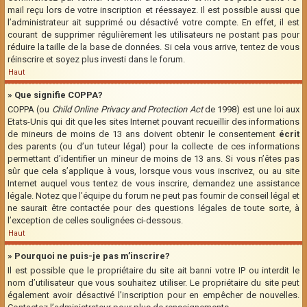
mail reçu lors de votre inscription et réessayez. Il est possible aussi que
l’administrateur ait supprimé ou désactivé votre compte. En effet, il est
courant de supprimer régulièrement les utilisateurs ne postant pas pour
réduire la taille de la base de données. Si cela vous arrive, tentez de vous
réinscrire et soyez plus investi dans le forum.
Haut
» Que signifie COPPA?
COPPA (ou
Child Online Privacy and Protection Act
de 1998) est une loi aux
Etats-Unis qui dit que les sites Internet pouvant recueillir des informations
de mineurs de moins de 13 ans doivent obtenir le consentement
écrit
des parents (ou d’un tuteur légal) pour la collecte de ces informations
permettant d’identifier un mineur de moins de 13 ans. Si vous n’êtes pas
sûr que cela s’applique à vous, lorsque vous vous inscrivez, ou au site
Internet auquel vous tentez de vous inscrire, demandez une assistance
légale. Notez que l’équipe du forum ne peut pas fournir de conseil légal et
ne saurait être contactée pour des questions légales de toute sorte, à
l’exception de celles soulignées ci-dessous.
Haut
» Pourquoi ne puis-je pas m’inscrire?
Il est possible que le propriétaire du site ait banni votre IP ou interdit le
nom d’utilisateur que vous souhaitez utiliser. Le propriétaire du site peut
également avoir désactivé l’inscription pour en empêcher de nouvelles.