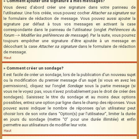
» Comment ajouter une signature à mes messages?
Vous devez d’abord créer une signature dans votre panneau de
l’utilisateur. Une fois créée, vous pouvez cocher
Attacher sa signature
sur
le formulaire de rédaction de message. Vous pouvez aussi ajouter la
signature par défaut à tous vos messages en activant la case
correspondante dans le panneau de l’utilisateur (onglet
Préférences du
forum --> Modifier les préférences de message
). Par la suite, vous pourrez
toujours empêcher une signature d’être ajoutée à un message en
décochant la case
Attacher sa signature
dans le formulaire de rédaction
de message.
Haut
» Comment créer un sondage?
Il est facile de créer un sondage, lors de la publication d’un nouveau sujet
ou la modification du premier message d’un sujet (si vous en avez les
permissions), cliquez sur l’onglet
Sondage
sous la partie message (si
vous ne le voyez pas, vous n’avez probablement pas le droit de créer des
sondages). Saisissez le titre du sondage et au moins deux options
possibles, entrez une option par ligne dans le champ des réponses. Vous
pouvez aussi indiquer le nombre de réponses qu’un utilisateur peut
choisir lors de son vote dans “Option(s) par l’utilisateur”, limiter la durée
en jours du sondage (mettre “0” pour une durée illimitée) et enfin
permettre aux utilisateurs de modifier leur vote.
Haut