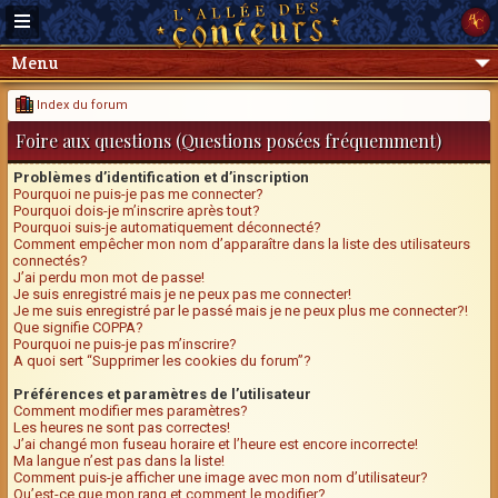
Menu
Index du forum
Foire aux questions (Questions posées fréquemment)
Problèmes d’identification et d’inscription
Pourquoi ne puis-je pas me connecter?
Pourquoi dois-je m’inscrire après tout?
Pourquoi suis-je automatiquement déconnecté?
Comment empêcher mon nom d’apparaître dans la liste des utilisateurs
connectés?
J’ai perdu mon mot de passe!
Je suis enregistré mais je ne peux pas me connecter!
Je me suis enregistré par le passé mais je ne peux plus me connecter?!
Que signifie COPPA?
Pourquoi ne puis-je pas m’inscrire?
A quoi sert “Supprimer les cookies du forum”?
Préférences et paramètres de l’utilisateur
Comment modifier mes paramètres?
Les heures ne sont pas correctes!
J’ai changé mon fuseau horaire et l’heure est encore incorrecte!
Ma langue n’est pas dans la liste!
Comment puis-je afficher une image avec mon nom d’utilisateur?
Qu’est-ce que mon rang et comment le modifier?