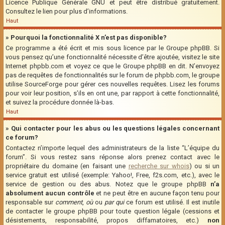
Licence Publique Générale GNU et peut être distribué gratuitement.
Consultez le lien pour plus d’informations.
Haut
» Pourquoi la fonctionnalité X n’est pas disponible?
Ce programme a été écrit et mis sous licence par le Groupe phpBB. Si
vous pensez qu’une fonctionnalité nécessite d’être ajoutée, visitez le site
Internet phpbb.com et voyez ce que le Groupe phpBB en dit. N’envoyez
pas de requêtes de fonctionnalités sur le forum de phpbb.com, le groupe
utilise SourceForge pour gérer ces nouvelles requêtes. Lisez les forums
pour voir leur position, s’ils en ont une, par rapport à cette fonctionnalité,
et suivez la procédure donnée là-bas.
Haut
» Qui contacter pour les abus ou les questions légales concernant
ce forum?
Contactez n’importe lequel des administrateurs de la liste “L’équipe du
forum”. Si vous restez sans réponse alors prenez contact avec le
propriétaire du domaine (en faisant une
recherche sur whois
) ou si un
service gratuit est utilisé (exemple: Yahoo!, Free, f2s.com, etc.), avec le
service de gestion ou des abus. Notez que le groupe phpBB
n’a
absolument aucun contrôle
et ne peut être en aucune façon tenu pour
responsable sur
comment
,
où
ou
par qui
ce forum est utilisé. Il est inutile
de contacter le groupe phpBB pour toute question légale (cessions et
désistements, responsabilité, propos diffamatoires, etc.)
non