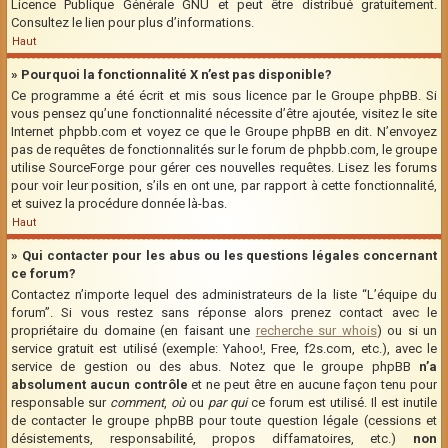
Licence Publique Générale GNU et peut être distribué gratuitement.
Consultez le lien pour plus d’informations.
Haut
» Pourquoi la fonctionnalité X n’est pas disponible?
Ce programme a été écrit et mis sous licence par le Groupe phpBB. Si
vous pensez qu’une fonctionnalité nécessite d’être ajoutée, visitez le site
Internet phpbb.com et voyez ce que le Groupe phpBB en dit. N’envoyez
pas de requêtes de fonctionnalités sur le forum de phpbb.com, le groupe
utilise SourceForge pour gérer ces nouvelles requêtes. Lisez les forums
pour voir leur position, s’ils en ont une, par rapport à cette fonctionnalité,
et suivez la procédure donnée là-bas.
Haut
» Qui contacter pour les abus ou les questions légales concernant
ce forum?
Contactez n’importe lequel des administrateurs de la liste “L’équipe du
forum”. Si vous restez sans réponse alors prenez contact avec le
propriétaire du domaine (en faisant une
recherche sur whois
) ou si un
service gratuit est utilisé (exemple: Yahoo!, Free, f2s.com, etc.), avec le
service de gestion ou des abus. Notez que le groupe phpBB
n’a
absolument aucun contrôle
et ne peut être en aucune façon tenu pour
responsable sur
comment
,
où
ou
par qui
ce forum est utilisé. Il est inutile
de contacter le groupe phpBB pour toute question légale (cessions et
désistements, responsabilité, propos diffamatoires, etc.)
non