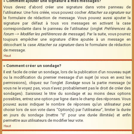
» Comment ajouter une signature à mes messages?
Vous devez d’abord créer une signature dans votre panneau de
l’utilisateur. Une fois créée, vous pouvez cocher
Attacher sa signature
sur
le formulaire de rédaction de message. Vous pouvez aussi ajouter la
signature par défaut à tous vos messages en activant la case
correspondante dans le panneau de l’utilisateur (onglet
Préférences du
forum --> Modifier les préférences de message
). Par la suite, vous pourrez
toujours empêcher une signature d’être ajoutée à un message en
décochant la case
Attacher sa signature
dans le formulaire de rédaction
de message.
Haut
» Comment créer un sondage?
Il est facile de créer un sondage, lors de la publication d’un nouveau sujet
ou la modification du premier message d’un sujet (si vous en avez les
permissions), cliquez sur l’onglet
Sondage
sous la partie message (si
vous ne le voyez pas, vous n’avez probablement pas le droit de créer des
sondages). Saisissez le titre du sondage et au moins deux options
possibles, entrez une option par ligne dans le champ des réponses. Vous
pouvez aussi indiquer le nombre de réponses qu’un utilisateur peut
choisir lors de son vote dans “Option(s) par l’utilisateur”, limiter la durée
en jours du sondage (mettre “0” pour une durée illimitée) et enfin
permettre aux utilisateurs de modifier leur vote.
Haut