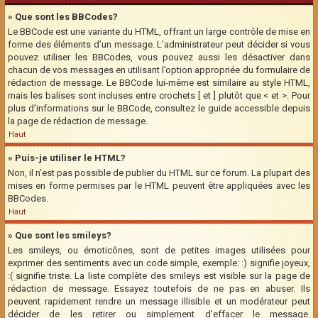
» Que sont les BBCodes?
Le BBCode est une variante du HTML, offrant un large contrôle de mise en
forme des éléments d’un message. L’administrateur peut décider si vous
pouvez utiliser les BBCodes, vous pouvez aussi les désactiver dans
chacun de vos messages en utilisant l’option appropriée du formulaire de
rédaction de message. Le BBCode lui-même est similaire au style HTML,
mais les balises sont incluses entre crochets [ et ] plutôt que < et >. Pour
plus d’informations sur le BBCode, consultez le guide accessible depuis
la page de rédaction de message.
Haut
» Puis-je utiliser le HTML?
Non, il n’est pas possible de publier du HTML sur ce forum. La plupart des
mises en forme permises par le HTML peuvent être appliquées avec les
BBCodes.
Haut
» Que sont les smileys?
Les smileys, ou émoticônes, sont de petites images utilisées pour
exprimer des sentiments avec un code simple, exemple: :) signifie joyeux,
:( signifie triste. La liste complète des smileys est visible sur la page de
rédaction de message. Essayez toutefois de ne pas en abuser. Ils
peuvent rapidement rendre un message illisible et un modérateur peut
décider de les retirer ou simplement d’effacer le message.