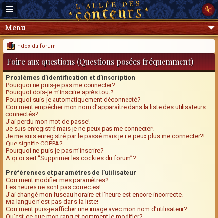
Menu
Index du forum
Foire aux questions (Questions posées fréquemment)
Problèmes d’identification et d’inscription
Pourquoi ne puis-je pas me connecter?
Pourquoi dois-je m’inscrire après tout?
Pourquoi suis-je automatiquement déconnecté?
Comment empêcher mon nom d’apparaître dans la liste des utilisateurs
connectés?
J’ai perdu mon mot de passe!
Je suis enregistré mais je ne peux pas me connecter!
Je me suis enregistré par le passé mais je ne peux plus me connecter?!
Que signifie COPPA?
Pourquoi ne puis-je pas m’inscrire?
A quoi sert “Supprimer les cookies du forum”?
Préférences et paramètres de l’utilisateur
Comment modifier mes paramètres?
Les heures ne sont pas correctes!
J’ai changé mon fuseau horaire et l’heure est encore incorrecte!
Ma langue n’est pas dans la liste!
Comment puis-je afficher une image avec mon nom d’utilisateur?
Qu’est-ce que mon rang et comment le modifier?