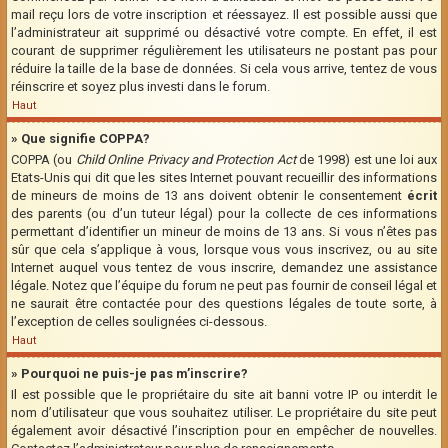
mail reçu lors de votre inscription et réessayez. Il est possible aussi que
l’administrateur ait supprimé ou désactivé votre compte. En effet, il est
courant de supprimer régulièrement les utilisateurs ne postant pas pour
réduire la taille de la base de données. Si cela vous arrive, tentez de vous
réinscrire et soyez plus investi dans le forum.
Haut
» Que signifie COPPA?
COPPA (ou
Child Online Privacy and Protection Act
de 1998) est une loi aux
Etats-Unis qui dit que les sites Internet pouvant recueillir des informations
de mineurs de moins de 13 ans doivent obtenir le consentement
écrit
des parents (ou d’un tuteur légal) pour la collecte de ces informations
permettant d’identifier un mineur de moins de 13 ans. Si vous n’êtes pas
sûr que cela s’applique à vous, lorsque vous vous inscrivez, ou au site
Internet auquel vous tentez de vous inscrire, demandez une assistance
légale. Notez que l’équipe du forum ne peut pas fournir de conseil légal et
ne saurait être contactée pour des questions légales de toute sorte, à
l’exception de celles soulignées ci-dessous.
Haut
» Pourquoi ne puis-je pas m’inscrire?
Il est possible que le propriétaire du site ait banni votre IP ou interdit le
nom d’utilisateur que vous souhaitez utiliser. Le propriétaire du site peut
également avoir désactivé l’inscription pour en empêcher de nouvelles.