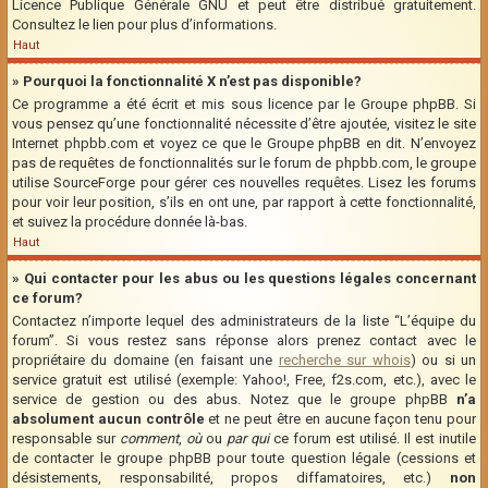
Licence Publique Générale GNU et peut être distribué gratuitement.
Consultez le lien pour plus d’informations.
Haut
» Pourquoi la fonctionnalité X n’est pas disponible?
Ce programme a été écrit et mis sous licence par le Groupe phpBB. Si
vous pensez qu’une fonctionnalité nécessite d’être ajoutée, visitez le site
Internet phpbb.com et voyez ce que le Groupe phpBB en dit. N’envoyez
pas de requêtes de fonctionnalités sur le forum de phpbb.com, le groupe
utilise SourceForge pour gérer ces nouvelles requêtes. Lisez les forums
pour voir leur position, s’ils en ont une, par rapport à cette fonctionnalité,
et suivez la procédure donnée là-bas.
Haut
» Qui contacter pour les abus ou les questions légales concernant
ce forum?
Contactez n’importe lequel des administrateurs de la liste “L’équipe du
forum”. Si vous restez sans réponse alors prenez contact avec le
propriétaire du domaine (en faisant une
recherche sur whois
) ou si un
service gratuit est utilisé (exemple: Yahoo!, Free, f2s.com, etc.), avec le
service de gestion ou des abus. Notez que le groupe phpBB
n’a
absolument aucun contrôle
et ne peut être en aucune façon tenu pour
responsable sur
comment
,
où
ou
par qui
ce forum est utilisé. Il est inutile
de contacter le groupe phpBB pour toute question légale (cessions et
désistements, responsabilité, propos diffamatoires, etc.)
non