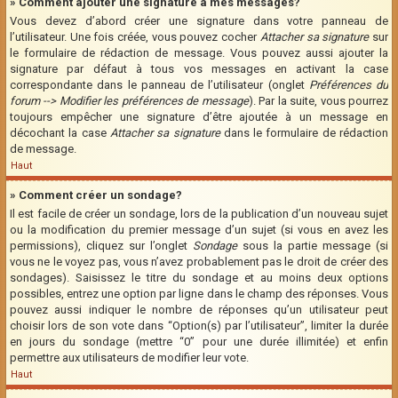
» Comment ajouter une signature à mes messages?
Vous devez d’abord créer une signature dans votre panneau de
l’utilisateur. Une fois créée, vous pouvez cocher
Attacher sa signature
sur
le formulaire de rédaction de message. Vous pouvez aussi ajouter la
signature par défaut à tous vos messages en activant la case
correspondante dans le panneau de l’utilisateur (onglet
Préférences du
forum --> Modifier les préférences de message
). Par la suite, vous pourrez
toujours empêcher une signature d’être ajoutée à un message en
décochant la case
Attacher sa signature
dans le formulaire de rédaction
de message.
Haut
» Comment créer un sondage?
Il est facile de créer un sondage, lors de la publication d’un nouveau sujet
ou la modification du premier message d’un sujet (si vous en avez les
permissions), cliquez sur l’onglet
Sondage
sous la partie message (si
vous ne le voyez pas, vous n’avez probablement pas le droit de créer des
sondages). Saisissez le titre du sondage et au moins deux options
possibles, entrez une option par ligne dans le champ des réponses. Vous
pouvez aussi indiquer le nombre de réponses qu’un utilisateur peut
choisir lors de son vote dans “Option(s) par l’utilisateur”, limiter la durée
en jours du sondage (mettre “0” pour une durée illimitée) et enfin
permettre aux utilisateurs de modifier leur vote.
Haut