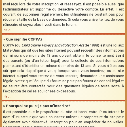
mail reçu lors de votre inscription et réessayez. Il est possible aussi que
l’administrateur ait supprimé ou désactivé votre compte. En effet, il est
courant de supprimer régulièrement les utilisateurs ne postant pas pour
réduire la taille de la base de données. Si cela vous arrive, tentez de vous
réinscrire et soyez plus investi dans le forum.
Haut
» Que signifie COPPA?
COPPA (ou
Child Online Privacy and Protection Act
de 1998) est une loi aux
Etats-Unis qui dit que les sites Internet pouvant recueillir des informations
de mineurs de moins de 13 ans doivent obtenir le consentement
écrit
des parents (ou d’un tuteur légal) pour la collecte de ces informations
permettant d’identifier un mineur de moins de 13 ans. Si vous n’êtes pas
sûr que cela s’applique à vous, lorsque vous vous inscrivez, ou au site
Internet auquel vous tentez de vous inscrire, demandez une assistance
légale. Notez que l’équipe du forum ne peut pas fournir de conseil légal et
ne saurait être contactée pour des questions légales de toute sorte, à
l’exception de celles soulignées ci-dessous.
Haut
» Pourquoi ne puis-je pas m’inscrire?
Il est possible que le propriétaire du site ait banni votre IP ou interdit le
nom d’utilisateur que vous souhaitez utiliser. Le propriétaire du site peut
également avoir désactivé l’inscription pour en empêcher de nouvelles.