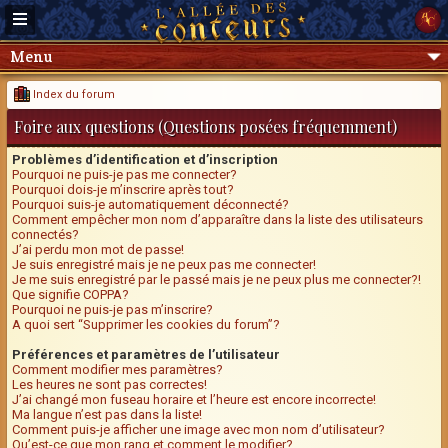
Menu
Index du forum
Foire aux questions (Questions posées fréquemment)
Problèmes d’identification et d’inscription
Pourquoi ne puis-je pas me connecter?
Pourquoi dois-je m’inscrire après tout?
Pourquoi suis-je automatiquement déconnecté?
Comment empêcher mon nom d’apparaître dans la liste des utilisateurs
connectés?
J’ai perdu mon mot de passe!
Je suis enregistré mais je ne peux pas me connecter!
Je me suis enregistré par le passé mais je ne peux plus me connecter?!
Que signifie COPPA?
Pourquoi ne puis-je pas m’inscrire?
A quoi sert “Supprimer les cookies du forum”?
Préférences et paramètres de l’utilisateur
Comment modifier mes paramètres?
Les heures ne sont pas correctes!
J’ai changé mon fuseau horaire et l’heure est encore incorrecte!
Ma langue n’est pas dans la liste!
Comment puis-je afficher une image avec mon nom d’utilisateur?
Qu’est-ce que mon rang et comment le modifier?