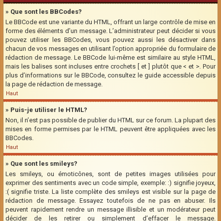
» Que sont les BBCodes?
Le BBCode est une variante du HTML, offrant un large contrôle de mise en
forme des éléments d’un message. L’administrateur peut décider si vous
pouvez utiliser les BBCodes, vous pouvez aussi les désactiver dans
chacun de vos messages en utilisant l’option appropriée du formulaire de
rédaction de message. Le BBCode lui-même est similaire au style HTML,
mais les balises sont incluses entre crochets [ et ] plutôt que < et >. Pour
plus d’informations sur le BBCode, consultez le guide accessible depuis
la page de rédaction de message.
Haut
» Puis-je utiliser le HTML?
Non, il n’est pas possible de publier du HTML sur ce forum. La plupart des
mises en forme permises par le HTML peuvent être appliquées avec les
BBCodes.
Haut
» Que sont les smileys?
Les smileys, ou émoticônes, sont de petites images utilisées pour
exprimer des sentiments avec un code simple, exemple: :) signifie joyeux,
:( signifie triste. La liste complète des smileys est visible sur la page de
rédaction de message. Essayez toutefois de ne pas en abuser. Ils
peuvent rapidement rendre un message illisible et un modérateur peut
décider de les retirer ou simplement d’effacer le message.