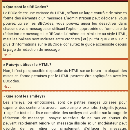
» Que sont les BBCodes?
Le BBCode est une variante du HTML, offrant un large contrôle de mise en
forme des éléments d’un message. L’administrateur peut décider si vous
pouvez utiliser les BBCodes, vous pouvez aussi les désactiver dans
chacun de vos messages en utilisant l’option appropriée du formulaire de
rédaction de message. Le BBCode lui-même est similaire au style HTML,
mais les balises sont incluses entre crochets [ et ] plutôt que < et >. Pour
plus d’informations sur le BBCode, consultez le guide accessible depuis
la page de rédaction de message.
Haut
» Puis-je utiliser le HTML?
Non, il n’est pas possible de publier du HTML sur ce forum. La plupart des
mises en forme permises par le HTML peuvent être appliquées avec les
BBCodes.
Haut
» Que sont les smileys?
Les smileys, ou émoticônes, sont de petites images utilisées pour
exprimer des sentiments avec un code simple, exemple: :) signifie joyeux,
:( signifie triste. La liste complète des smileys est visible sur la page de
rédaction de message. Essayez toutefois de ne pas en abuser. Ils
peuvent rapidement rendre un message illisible et un modérateur peut
décider de les retirer ou simplement d’effacer le message.