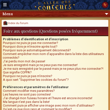
Menu
Index du forum
Foire aux questions (Questions posées fréquemment)
Problèmes d’identification et d’inscription
Pourquoi ne puis-je pas me connecter?
Pourquoi dois-je m’inscrire après tout?
Pourquoi suis-je automatiquement déconnecté?
Comment empêcher mon nom d’apparaître dans la liste des utilisateurs
connectés?
J’ai perdu mon mot de passe!
Je suis enregistré mais je ne peux pas me connecter!
Je me suis enregistré par le passé mais je ne peux plus me connecter?!
Que signifie COPPA?
Pourquoi ne puis-je pas m’inscrire?
A quoi sert “Supprimer les cookies du forum”?
Préférences et paramètres de l’utilisateur
Comment modifier mes paramètres?
Les heures ne sont pas correctes!
J’ai changé mon fuseau horaire et l’heure est encore incorrecte!
Ma langue n’est pas dans la liste!
Comment puis-je afficher une image avec mon nom d’utilisateur?
Qu’est-ce que mon rang et comment le modifier?