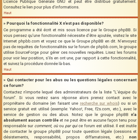
Licence Publique Générale GNU et peut être distribué gratuitement.
Consultez le lien pour plus d’informations.
Haut
» Pourquoi la fonctionnalité X n’est pas disponible?
Ce programme a été écrit et mis sous licence par le Groupe phpBB. Si
vous pensez qu’une fonctionnalité nécessite d’être ajoutée, visitez le site
Internet phpbb.com et voyez ce que le Groupe phpBB en dit. N’envoyez
pas de requêtes de fonctionnalités sur le forum de phpbb.com, le groupe
utilise SourceForge pour gérer ces nouvelles requêtes. Lisez les forums
pour voir leur position, s’ils en ont une, par rapport à cette fonctionnalité,
et suivez la procédure donnée là-bas.
Haut
» Qui contacter pour les abus ou les questions légales concernant
ce forum?
Contactez n’importe lequel des administrateurs de la liste “L’équipe du
forum”. Si vous restez sans réponse alors prenez contact avec le
propriétaire du domaine (en faisant une
recherche sur whois
) ou si un
service gratuit est utilisé (exemple: Yahoo!, Free, f2s.com, etc.), avec le
service de gestion ou des abus. Notez que le groupe phpBB
n’a
absolument aucun contrôle
et ne peut être en aucune façon tenu pour
responsable sur
comment
,
où
ou
par qui
ce forum est utilisé. Il est inutile
de contacter le groupe phpBB pour toute question légale (cessions et
désistements, responsabilité, propos diffamatoires, etc.)
non