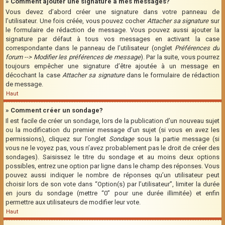
» Comment ajouter une signature à mes messages?
Vous devez d’abord créer une signature dans votre panneau de
l’utilisateur. Une fois créée, vous pouvez cocher
Attacher sa signature
sur
le formulaire de rédaction de message. Vous pouvez aussi ajouter la
signature par défaut à tous vos messages en activant la case
correspondante dans le panneau de l’utilisateur (onglet
Préférences du
forum --> Modifier les préférences de message
). Par la suite, vous pourrez
toujours empêcher une signature d’être ajoutée à un message en
décochant la case
Attacher sa signature
dans le formulaire de rédaction
de message.
Haut
» Comment créer un sondage?
Il est facile de créer un sondage, lors de la publication d’un nouveau sujet
ou la modification du premier message d’un sujet (si vous en avez les
permissions), cliquez sur l’onglet
Sondage
sous la partie message (si
vous ne le voyez pas, vous n’avez probablement pas le droit de créer des
sondages). Saisissez le titre du sondage et au moins deux options
possibles, entrez une option par ligne dans le champ des réponses. Vous
pouvez aussi indiquer le nombre de réponses qu’un utilisateur peut
choisir lors de son vote dans “Option(s) par l’utilisateur”, limiter la durée
en jours du sondage (mettre “0” pour une durée illimitée) et enfin
permettre aux utilisateurs de modifier leur vote.
Haut