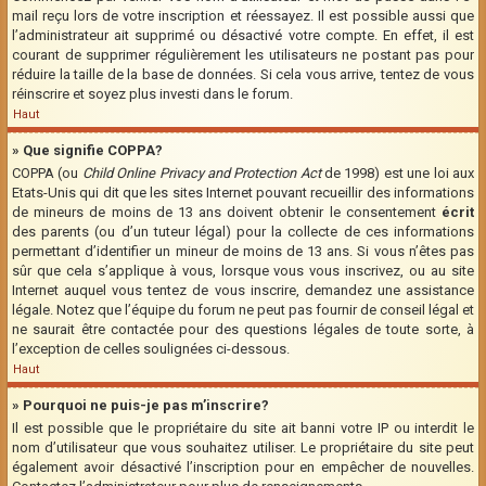
mail reçu lors de votre inscription et réessayez. Il est possible aussi que
l’administrateur ait supprimé ou désactivé votre compte. En effet, il est
courant de supprimer régulièrement les utilisateurs ne postant pas pour
réduire la taille de la base de données. Si cela vous arrive, tentez de vous
réinscrire et soyez plus investi dans le forum.
Haut
» Que signifie COPPA?
COPPA (ou
Child Online Privacy and Protection Act
de 1998) est une loi aux
Etats-Unis qui dit que les sites Internet pouvant recueillir des informations
de mineurs de moins de 13 ans doivent obtenir le consentement
écrit
des parents (ou d’un tuteur légal) pour la collecte de ces informations
permettant d’identifier un mineur de moins de 13 ans. Si vous n’êtes pas
sûr que cela s’applique à vous, lorsque vous vous inscrivez, ou au site
Internet auquel vous tentez de vous inscrire, demandez une assistance
légale. Notez que l’équipe du forum ne peut pas fournir de conseil légal et
ne saurait être contactée pour des questions légales de toute sorte, à
l’exception de celles soulignées ci-dessous.
Haut
» Pourquoi ne puis-je pas m’inscrire?
Il est possible que le propriétaire du site ait banni votre IP ou interdit le
nom d’utilisateur que vous souhaitez utiliser. Le propriétaire du site peut
également avoir désactivé l’inscription pour en empêcher de nouvelles.