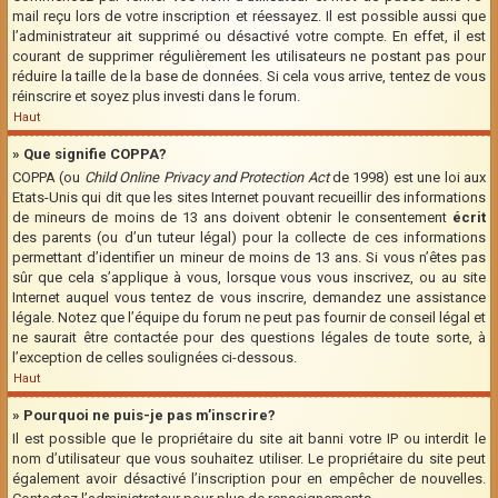
mail reçu lors de votre inscription et réessayez. Il est possible aussi que
l’administrateur ait supprimé ou désactivé votre compte. En effet, il est
courant de supprimer régulièrement les utilisateurs ne postant pas pour
réduire la taille de la base de données. Si cela vous arrive, tentez de vous
réinscrire et soyez plus investi dans le forum.
Haut
» Que signifie COPPA?
COPPA (ou
Child Online Privacy and Protection Act
de 1998) est une loi aux
Etats-Unis qui dit que les sites Internet pouvant recueillir des informations
de mineurs de moins de 13 ans doivent obtenir le consentement
écrit
des parents (ou d’un tuteur légal) pour la collecte de ces informations
permettant d’identifier un mineur de moins de 13 ans. Si vous n’êtes pas
sûr que cela s’applique à vous, lorsque vous vous inscrivez, ou au site
Internet auquel vous tentez de vous inscrire, demandez une assistance
légale. Notez que l’équipe du forum ne peut pas fournir de conseil légal et
ne saurait être contactée pour des questions légales de toute sorte, à
l’exception de celles soulignées ci-dessous.
Haut
» Pourquoi ne puis-je pas m’inscrire?
Il est possible que le propriétaire du site ait banni votre IP ou interdit le
nom d’utilisateur que vous souhaitez utiliser. Le propriétaire du site peut
également avoir désactivé l’inscription pour en empêcher de nouvelles.