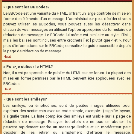
» Que sont les BBCodes?
Le BBCode est une variante du HTML, offrant un large contrôle de mise en
forme des éléments d’un message. L’administrateur peut décider si vous
pouvez utiliser les BBCodes, vous pouvez aussi les désactiver dans
chacun de vos messages en utilisant l’option appropriée du formulaire de
rédaction de message. Le BBCode lui-même est similaire au style HTML,
mais les balises sont incluses entre crochets [ et ] plutôt que < et >. Pour
plus d’informations sur le BBCode, consultez le guide accessible depuis
la page de rédaction de message.
Haut
» Puis-je utiliser le HTML?
Non, il n’est pas possible de publier du HTML sur ce forum. La plupart des
mises en forme permises par le HTML peuvent être appliquées avec les
BBCodes.
Haut
» Que sont les smileys?
Les smileys, ou émoticônes, sont de petites images utilisées pour
exprimer des sentiments avec un code simple, exemple: :) signifie joyeux,
:( signifie triste. La liste complète des smileys est visible sur la page de
rédaction de message. Essayez toutefois de ne pas en abuser. Ils
peuvent rapidement rendre un message illisible et un modérateur peut
décider de les retirer ou simplement d’effacer le message.