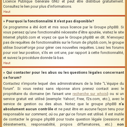
Licence Publique Générale GNU et peut être distribué gratuitement.
Consultez le lien pour plus d’informations.
Haut
» Pourquoi la fonctionnalité X n’est pas disponible?
Ce programme a été écrit et mis sous licence par le Groupe phpBB. Si
vous pensez qu’une fonctionnalité nécessite d’être ajoutée, visitez le site
Internet phpbb.com et voyez ce que le Groupe phpBB en dit. N’envoyez
pas de requêtes de fonctionnalités sur le forum de phpbb.com, le groupe
utilise SourceForge pour gérer ces nouvelles requêtes. Lisez les forums
pour voir leur position, s’ils en ont une, par rapport à cette fonctionnalité,
et suivez la procédure donnée là-bas.
Haut
» Qui contacter pour les abus ou les questions légales concernant
ce forum?
Contactez n’importe lequel des administrateurs de la liste “L’équipe du
forum”. Si vous restez sans réponse alors prenez contact avec le
propriétaire du domaine (en faisant une
recherche sur whois
) ou si un
service gratuit est utilisé (exemple: Yahoo!, Free, f2s.com, etc.), avec le
service de gestion ou des abus. Notez que le groupe phpBB
n’a
absolument aucun contrôle
et ne peut être en aucune façon tenu pour
responsable sur
comment
,
où
ou
par qui
ce forum est utilisé. Il est inutile
de contacter le groupe phpBB pour toute question légale (cessions et
désistements, responsabilité, propos diffamatoires, etc.)
non