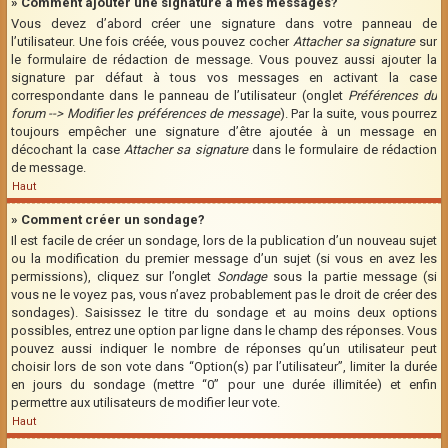
» Comment ajouter une signature à mes messages?
Vous devez d’abord créer une signature dans votre panneau de
l’utilisateur. Une fois créée, vous pouvez cocher
Attacher sa signature
sur
le formulaire de rédaction de message. Vous pouvez aussi ajouter la
signature par défaut à tous vos messages en activant la case
correspondante dans le panneau de l’utilisateur (onglet
Préférences du
forum --> Modifier les préférences de message
). Par la suite, vous pourrez
toujours empêcher une signature d’être ajoutée à un message en
décochant la case
Attacher sa signature
dans le formulaire de rédaction
de message.
Haut
» Comment créer un sondage?
Il est facile de créer un sondage, lors de la publication d’un nouveau sujet
ou la modification du premier message d’un sujet (si vous en avez les
permissions), cliquez sur l’onglet
Sondage
sous la partie message (si
vous ne le voyez pas, vous n’avez probablement pas le droit de créer des
sondages). Saisissez le titre du sondage et au moins deux options
possibles, entrez une option par ligne dans le champ des réponses. Vous
pouvez aussi indiquer le nombre de réponses qu’un utilisateur peut
choisir lors de son vote dans “Option(s) par l’utilisateur”, limiter la durée
en jours du sondage (mettre “0” pour une durée illimitée) et enfin
permettre aux utilisateurs de modifier leur vote.
Haut