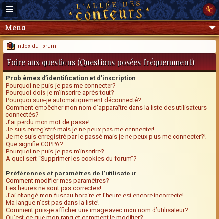
Menu
Index du forum
Foire aux questions (Questions posées fréquemment)
Problèmes d’identification et d’inscription
Pourquoi ne puis-je pas me connecter?
Pourquoi dois-je m’inscrire après tout?
Pourquoi suis-je automatiquement déconnecté?
Comment empêcher mon nom d’apparaître dans la liste des utilisateurs
connectés?
J’ai perdu mon mot de passe!
Je suis enregistré mais je ne peux pas me connecter!
Je me suis enregistré par le passé mais je ne peux plus me connecter?!
Que signifie COPPA?
Pourquoi ne puis-je pas m’inscrire?
A quoi sert “Supprimer les cookies du forum”?
Préférences et paramètres de l’utilisateur
Comment modifier mes paramètres?
Les heures ne sont pas correctes!
J’ai changé mon fuseau horaire et l’heure est encore incorrecte!
Ma langue n’est pas dans la liste!
Comment puis-je afficher une image avec mon nom d’utilisateur?
Qu’est-ce que mon rang et comment le modifier?