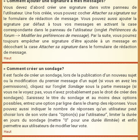
» Comment ajouter une signature à mes messages?
Vous devez d’abord créer une signature dans votre panneau de
l’utilisateur. Une fois créée, vous pouvez cocher
Attacher sa signature
sur
le formulaire de rédaction de message. Vous pouvez aussi ajouter la
signature par défaut à tous vos messages en activant la case
correspondante dans le panneau de l’utilisateur (onglet
Préférences du
forum --> Modifier les préférences de message
). Par la suite, vous pourrez
toujours empêcher une signature d’être ajoutée à un message en
décochant la case
Attacher sa signature
dans le formulaire de rédaction
de message.
Haut
» Comment créer un sondage?
Il est facile de créer un sondage, lors de la publication d’un nouveau sujet
ou la modification du premier message d’un sujet (si vous en avez les
permissions), cliquez sur l’onglet
Sondage
sous la partie message (si
vous ne le voyez pas, vous n’avez probablement pas le droit de créer des
sondages). Saisissez le titre du sondage et au moins deux options
possibles, entrez une option par ligne dans le champ des réponses. Vous
pouvez aussi indiquer le nombre de réponses qu’un utilisateur peut
choisir lors de son vote dans “Option(s) par l’utilisateur”, limiter la durée
en jours du sondage (mettre “0” pour une durée illimitée) et enfin
permettre aux utilisateurs de modifier leur vote.
Haut