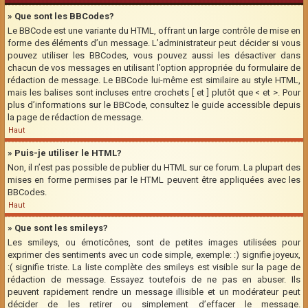
» Que sont les BBCodes?
Le BBCode est une variante du HTML, offrant un large contrôle de mise en
forme des éléments d’un message. L’administrateur peut décider si vous
pouvez utiliser les BBCodes, vous pouvez aussi les désactiver dans
chacun de vos messages en utilisant l’option appropriée du formulaire de
rédaction de message. Le BBCode lui-même est similaire au style HTML,
mais les balises sont incluses entre crochets [ et ] plutôt que < et >. Pour
plus d’informations sur le BBCode, consultez le guide accessible depuis
la page de rédaction de message.
Haut
» Puis-je utiliser le HTML?
Non, il n’est pas possible de publier du HTML sur ce forum. La plupart des
mises en forme permises par le HTML peuvent être appliquées avec les
BBCodes.
Haut
» Que sont les smileys?
Les smileys, ou émoticônes, sont de petites images utilisées pour
exprimer des sentiments avec un code simple, exemple: :) signifie joyeux,
:( signifie triste. La liste complète des smileys est visible sur la page de
rédaction de message. Essayez toutefois de ne pas en abuser. Ils
peuvent rapidement rendre un message illisible et un modérateur peut
décider de les retirer ou simplement d’effacer le message.