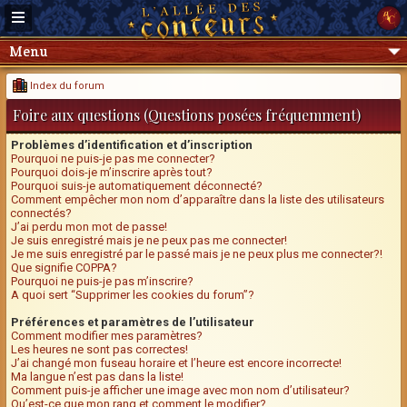
Menu
Index du forum
Foire aux questions (Questions posées fréquemment)
Problèmes d’identification et d’inscription
Pourquoi ne puis-je pas me connecter?
Pourquoi dois-je m’inscrire après tout?
Pourquoi suis-je automatiquement déconnecté?
Comment empêcher mon nom d’apparaître dans la liste des utilisateurs
connectés?
J’ai perdu mon mot de passe!
Je suis enregistré mais je ne peux pas me connecter!
Je me suis enregistré par le passé mais je ne peux plus me connecter?!
Que signifie COPPA?
Pourquoi ne puis-je pas m’inscrire?
A quoi sert “Supprimer les cookies du forum”?
Préférences et paramètres de l’utilisateur
Comment modifier mes paramètres?
Les heures ne sont pas correctes!
J’ai changé mon fuseau horaire et l’heure est encore incorrecte!
Ma langue n’est pas dans la liste!
Comment puis-je afficher une image avec mon nom d’utilisateur?
Qu’est-ce que mon rang et comment le modifier?