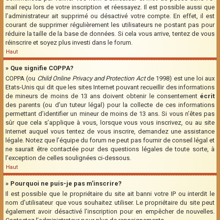
mail reçu lors de votre inscription et réessayez. Il est possible aussi que
l’administrateur ait supprimé ou désactivé votre compte. En effet, il est
courant de supprimer régulièrement les utilisateurs ne postant pas pour
réduire la taille de la base de données. Si cela vous arrive, tentez de vous
réinscrire et soyez plus investi dans le forum.
Haut
» Que signifie COPPA?
COPPA (ou
Child Online Privacy and Protection Act
de 1998) est une loi aux
Etats-Unis qui dit que les sites Internet pouvant recueillir des informations
de mineurs de moins de 13 ans doivent obtenir le consentement
écrit
des parents (ou d’un tuteur légal) pour la collecte de ces informations
permettant d’identifier un mineur de moins de 13 ans. Si vous n’êtes pas
sûr que cela s’applique à vous, lorsque vous vous inscrivez, ou au site
Internet auquel vous tentez de vous inscrire, demandez une assistance
légale. Notez que l’équipe du forum ne peut pas fournir de conseil légal et
ne saurait être contactée pour des questions légales de toute sorte, à
l’exception de celles soulignées ci-dessous.
Haut
» Pourquoi ne puis-je pas m’inscrire?
Il est possible que le propriétaire du site ait banni votre IP ou interdit le
nom d’utilisateur que vous souhaitez utiliser. Le propriétaire du site peut
également avoir désactivé l’inscription pour en empêcher de nouvelles.