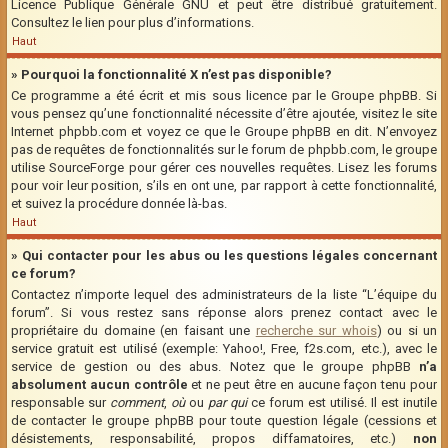
Licence Publique Générale GNU et peut être distribué gratuitement.
Consultez le lien pour plus d’informations.
Haut
» Pourquoi la fonctionnalité X n’est pas disponible?
Ce programme a été écrit et mis sous licence par le Groupe phpBB. Si
vous pensez qu’une fonctionnalité nécessite d’être ajoutée, visitez le site
Internet phpbb.com et voyez ce que le Groupe phpBB en dit. N’envoyez
pas de requêtes de fonctionnalités sur le forum de phpbb.com, le groupe
utilise SourceForge pour gérer ces nouvelles requêtes. Lisez les forums
pour voir leur position, s’ils en ont une, par rapport à cette fonctionnalité,
et suivez la procédure donnée là-bas.
Haut
» Qui contacter pour les abus ou les questions légales concernant
ce forum?
Contactez n’importe lequel des administrateurs de la liste “L’équipe du
forum”. Si vous restez sans réponse alors prenez contact avec le
propriétaire du domaine (en faisant une
recherche sur whois
) ou si un
service gratuit est utilisé (exemple: Yahoo!, Free, f2s.com, etc.), avec le
service de gestion ou des abus. Notez que le groupe phpBB
n’a
absolument aucun contrôle
et ne peut être en aucune façon tenu pour
responsable sur
comment
,
où
ou
par qui
ce forum est utilisé. Il est inutile
de contacter le groupe phpBB pour toute question légale (cessions et
désistements, responsabilité, propos diffamatoires, etc.)
non