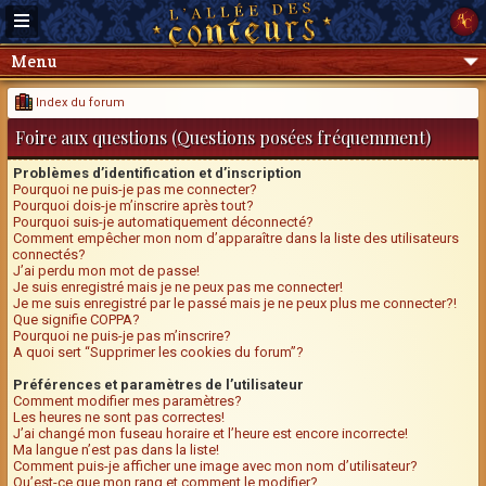
Menu
Index du forum
Foire aux questions (Questions posées fréquemment)
Problèmes d’identification et d’inscription
Pourquoi ne puis-je pas me connecter?
Pourquoi dois-je m’inscrire après tout?
Pourquoi suis-je automatiquement déconnecté?
Comment empêcher mon nom d’apparaître dans la liste des utilisateurs
connectés?
J’ai perdu mon mot de passe!
Je suis enregistré mais je ne peux pas me connecter!
Je me suis enregistré par le passé mais je ne peux plus me connecter?!
Que signifie COPPA?
Pourquoi ne puis-je pas m’inscrire?
A quoi sert “Supprimer les cookies du forum”?
Préférences et paramètres de l’utilisateur
Comment modifier mes paramètres?
Les heures ne sont pas correctes!
J’ai changé mon fuseau horaire et l’heure est encore incorrecte!
Ma langue n’est pas dans la liste!
Comment puis-je afficher une image avec mon nom d’utilisateur?
Qu’est-ce que mon rang et comment le modifier?