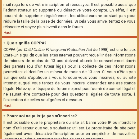
mail reçu lors de votre inscription et réessayez. Il est possible aussi que
l’administrateur ait supprimé ou désactivé votre compte. En effet, il est
courant de supprimer régulièrement les utilisateurs ne postant pas pour
réduire la taille de la base de données. Si cela vous arrive, tentez de vous
réinscrire et soyez plus investi dans le forum.
Haut
» Que signifie COPPA?
COPPA (ou
Child Online Privacy and Protection Act
de 1998) est une loi aux
Etats-Unis qui dit que les sites Internet pouvant recueillir des informations
de mineurs de moins de 13 ans doivent obtenir le consentement
écrit
des parents (ou d’un tuteur légal) pour la collecte de ces informations
permettant d’identifier un mineur de moins de 13 ans. Si vous n’êtes pas
sûr que cela s’applique à vous, lorsque vous vous inscrivez, ou au site
Internet auquel vous tentez de vous inscrire, demandez une assistance
légale. Notez que l’équipe du forum ne peut pas fournir de conseil légal et
ne saurait être contactée pour des questions légales de toute sorte, à
l’exception de celles soulignées ci-dessous.
Haut
» Pourquoi ne puis-je pas m’inscrire?
Il est possible que le propriétaire du site ait banni votre IP ou interdit le
nom d’utilisateur que vous souhaitez utiliser. Le propriétaire du site peut
également avoir désactivé l’inscription pour en empêcher de nouvelles.