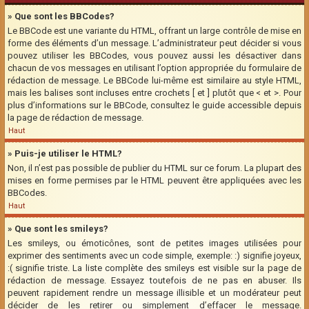
» Que sont les BBCodes?
Le BBCode est une variante du HTML, offrant un large contrôle de mise en
forme des éléments d’un message. L’administrateur peut décider si vous
pouvez utiliser les BBCodes, vous pouvez aussi les désactiver dans
chacun de vos messages en utilisant l’option appropriée du formulaire de
rédaction de message. Le BBCode lui-même est similaire au style HTML,
mais les balises sont incluses entre crochets [ et ] plutôt que < et >. Pour
plus d’informations sur le BBCode, consultez le guide accessible depuis
la page de rédaction de message.
Haut
» Puis-je utiliser le HTML?
Non, il n’est pas possible de publier du HTML sur ce forum. La plupart des
mises en forme permises par le HTML peuvent être appliquées avec les
BBCodes.
Haut
» Que sont les smileys?
Les smileys, ou émoticônes, sont de petites images utilisées pour
exprimer des sentiments avec un code simple, exemple: :) signifie joyeux,
:( signifie triste. La liste complète des smileys est visible sur la page de
rédaction de message. Essayez toutefois de ne pas en abuser. Ils
peuvent rapidement rendre un message illisible et un modérateur peut
décider de les retirer ou simplement d’effacer le message.