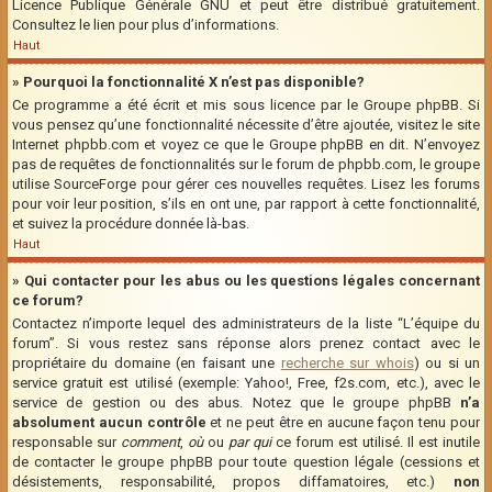
Licence Publique Générale GNU et peut être distribué gratuitement.
Consultez le lien pour plus d’informations.
Haut
» Pourquoi la fonctionnalité X n’est pas disponible?
Ce programme a été écrit et mis sous licence par le Groupe phpBB. Si
vous pensez qu’une fonctionnalité nécessite d’être ajoutée, visitez le site
Internet phpbb.com et voyez ce que le Groupe phpBB en dit. N’envoyez
pas de requêtes de fonctionnalités sur le forum de phpbb.com, le groupe
utilise SourceForge pour gérer ces nouvelles requêtes. Lisez les forums
pour voir leur position, s’ils en ont une, par rapport à cette fonctionnalité,
et suivez la procédure donnée là-bas.
Haut
» Qui contacter pour les abus ou les questions légales concernant
ce forum?
Contactez n’importe lequel des administrateurs de la liste “L’équipe du
forum”. Si vous restez sans réponse alors prenez contact avec le
propriétaire du domaine (en faisant une
recherche sur whois
) ou si un
service gratuit est utilisé (exemple: Yahoo!, Free, f2s.com, etc.), avec le
service de gestion ou des abus. Notez que le groupe phpBB
n’a
absolument aucun contrôle
et ne peut être en aucune façon tenu pour
responsable sur
comment
,
où
ou
par qui
ce forum est utilisé. Il est inutile
de contacter le groupe phpBB pour toute question légale (cessions et
désistements, responsabilité, propos diffamatoires, etc.)
non