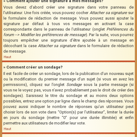
» Comment ajouter une signature à mes messages?
Vous devez d’abord créer une signature dans votre panneau de
l’utilisateur. Une fois créée, vous pouvez cocher
Attacher sa signature
sur
le formulaire de rédaction de message. Vous pouvez aussi ajouter la
signature par défaut à tous vos messages en activant la case
correspondante dans le panneau de l’utilisateur (onglet
Préférences du
forum --> Modifier les préférences de message
). Par la suite, vous pourrez
toujours empêcher une signature d’être ajoutée à un message en
décochant la case
Attacher sa signature
dans le formulaire de rédaction
de message.
Haut
» Comment créer un sondage?
Il est facile de créer un sondage, lors de la publication d’un nouveau sujet
ou la modification du premier message d’un sujet (si vous en avez les
permissions), cliquez sur l’onglet
Sondage
sous la partie message (si
vous ne le voyez pas, vous n’avez probablement pas le droit de créer des
sondages). Saisissez le titre du sondage et au moins deux options
possibles, entrez une option par ligne dans le champ des réponses. Vous
pouvez aussi indiquer le nombre de réponses qu’un utilisateur peut
choisir lors de son vote dans “Option(s) par l’utilisateur”, limiter la durée
en jours du sondage (mettre “0” pour une durée illimitée) et enfin
permettre aux utilisateurs de modifier leur vote.
Haut