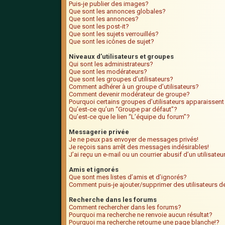
Puis-je publier des images?
Que sont les annonces globales?
Que sont les annonces?
Que sont les post-it?
Que sont les sujets verrouillés?
Que sont les icônes de sujet?
Niveaux d’utilisateurs et groupes
Qui sont les administrateurs?
Que sont les modérateurs?
Que sont les groupes d’utilisateurs?
Comment adhérer à un groupe d’utilisateurs?
Comment devenir modérateur de groupe?
Pourquoi certains groupes d’utilisateurs apparaissent
Qu’est-ce qu’un “Groupe par défaut”?
Qu’est-ce que le lien “L’équipe du forum”?
Messagerie privée
Je ne peux pas envoyer de messages privés!
Je reçois sans arrêt des messages indésirables!
J’ai reçu un e-mail ou un courrier abusif d’un utilisate
Amis et ignorés
Que sont mes listes d’amis et d’ignorés?
Comment puis-je ajouter/supprimer des utilisateurs de
Recherche dans les forums
Comment rechercher dans les forums?
Pourquoi ma recherche ne renvoie aucun résultat?
Pourquoi ma recherche retourne une page blanche!?