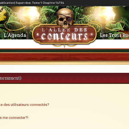
L'Agenda
Les Trois Ru
équemment)
e des utilisateurs connectés?
us me connecter?!