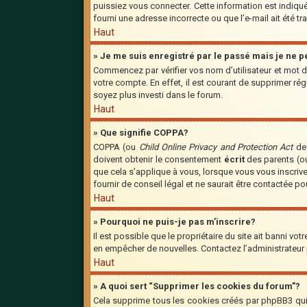
puissiez vous connecter. Cette information est indiquée
fourni une adresse incorrecte ou que l’e-mail ait été tra
Haut
» Je me suis enregistré par le passé mais je ne 
Commencez par vérifier vos nom d’utilisateur et mot de
votre compte. En effet, il est courant de supprimer régu
soyez plus investi dans le forum.
Haut
» Que signifie COPPA?
COPPA (ou
Child Online Privacy and Protection Act
de 
doivent obtenir le consentement
écrit
des parents (ou
que cela s’applique à vous, lorsque vous vous inscriv
fournir de conseil légal et ne saurait être contactée p
Haut
» Pourquoi ne puis-je pas m’inscrire?
Il est possible que le propriétaire du site ait banni vot
en empêcher de nouvelles. Contactez l’administrateur
Haut
» A quoi sert “Supprimer les cookies du forum”?
Cela supprime tous les cookies créés par phpBB3 qui c