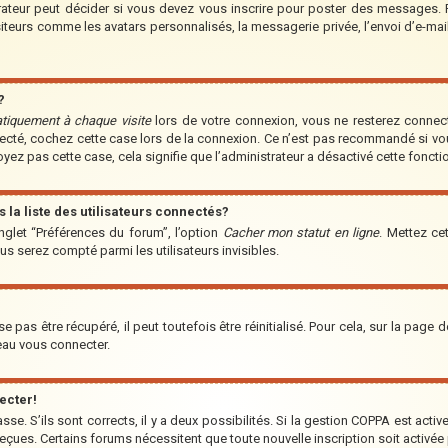
teur peut décider si vous devez vous inscrire pour poster des messages. Par
iteurs comme les avatars personnalisés, la messagerie privée, l’envoi d’e-ma
?
tiquement à chaque visite
lors de votre connexion, vous ne resterez conne
nnecté, cochez cette case lors de la connexion. Ce n’est pas recommandé si vo
voyez pas cette case, cela signifie que l’administrateur a désactivé cette fonctio
a liste des utilisateurs connectés?
nglet “Préférences du forum”, l’option
Cacher mon statut en ligne
. Mettez ce
us serez compté parmi les utilisateurs invisibles.
pas être récupéré, il peut toutefois être réinitialisé. Pour cela, sur la page 
veau vous connecter.
ecter!
asse. S’ils sont corrects, il y a deux possibilités. Si la gestion COPPA est acti
s reçues. Certains forums nécessitent que toute nouvelle inscription soit acti