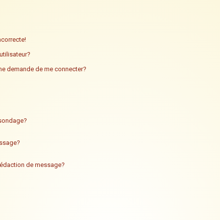
ncorrecte!
tilisateur?
n me demande de me connecter?
n sondage?
essage?
 rédaction de message?