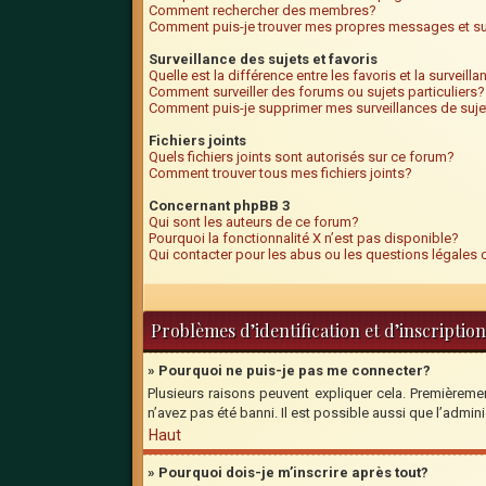
Comment rechercher des membres?
Comment puis-je trouver mes propres messages et su
Surveillance des sujets et favoris
Quelle est la différence entre les favoris et la surveill
Comment surveiller des forums ou sujets particuliers?
Comment puis-je supprimer mes surveillances de suje
Fichiers joints
Quels fichiers joints sont autorisés sur ce forum?
Comment trouver tous mes fichiers joints?
Concernant phpBB 3
Qui sont les auteurs de ce forum?
Pourquoi la fonctionnalité X n’est pas disponible?
Qui contacter pour les abus ou les questions légales
Problèmes d’identification et d’inscription
» Pourquoi ne puis-je pas me connecter?
Plusieurs raisons peuvent expliquer cela. Premièrement
n’avez pas été banni. Il est possible aussi que l’adminis
Haut
» Pourquoi dois-je m’inscrire après tout?