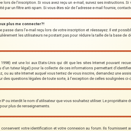
 lors de l’inscription. Si vous avez reçu un e-mail, suivez ses instructions. Si
ité par un filtre anti-spam. Si vous êtes sûr de l’adresse e-mail fournie, contact
peux plus me connecter?!
 passe dans l’e-mail reçu lors de votre inscription et réessayez. Il est possib
lièrement les utilisateurs ne postant pas pour réduire la taille de la base de d
1998) est une loi aux Etats-Unis qui dit que les sites Internet pouvant recu
 d’un tuteur légal) pour la collecte de ces informations permettant d’identifi
ez, ou au site Internet auquel vous tentez de vous inscrire, demandez une assi
our des questions légales de toute sorte, à l’exception de celles soulignées ci
re IP ou interdit le nom d’utilisateur que vous souhaitez utiliser. Le propriétaire
 pour plus de renseignements.
onservent votre identification et votre connexion au forum. Ils fournissent au