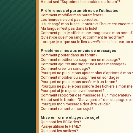
A quoi sert “Supprimer les cookies du forum”?
Préférences et paramètres de l’utilisateur
Comment modifier mes paramètres?
Les heures ne sont pas correctes!
J’ai changé mon fuseau horaire et l’heure est encore i
Ma langue n’est pas dans la liste!
Comment puis-je afficher une image avec mon nom d’u
Qu’est-ce que mon rang et comment le modifier?
Lorsque je clique sur le lien
e-mail
d’un utilisateur, o
Problèmes liés aux envois de messages
Comment poster dans un forum?
Comment modifier ou supprimer un message?
Comment ajouter une signature à mes messages?
Comment créer un sondage?
Pourquoi ne puis-je pas ajouter plus d’options à mo
Comment modifier ou supprimer un sondage?
Pourquoi ne puis-je pas accéder à un forum?
Pourquoi ne puis-je pas joindre des fichiers à mon m
Pourquoi ai-je reçu un avertissement?
Comment rapporter des messages à un modérateur?
A quoi sert le bouton “Sauvegarder” dans la page de
Pourquoi mon message doit être validé?
Comment remonter mon sujet?
Mise en forme et types de sujet
Que sont les BBCodes?
Puis-je utiliser le HTML?
Que sont les smileys?