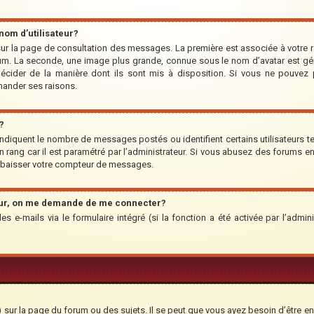
om d’utilisateur?
r sur la page de consultation des messages. La première est associée à votre 
um. La seconde, une image plus grande, connue sous le nom d’avatar est géné
 décider de la manière dont ils sont mis à disposition. Si vous ne pouvez p
emander ses raisons.
?
indiquent le nombre de messages postés ou identifient certains utilisateurs te
’un rang car il est paramétré par l’administrateur. Si vous abusez des forums
rabaisser votre compteur de messages.
teur, on me demande de me connecter?
des e-mails via le formulaire intégré (si la fonction a été activée par l’adm
ur la page du forum ou des sujets. Il se peut que vous ayez besoin d’être en