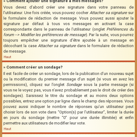
» Comment ajouter une signature à mes messages?
Vous devez d’abord créer une signature dans votre panneau de
l’utilisateur. Une fois créée, vous pouvez cocher
Attacher sa signature
sur
le formulaire de rédaction de message. Vous pouvez aussi ajouter la
signature par défaut à tous vos messages en activant la case
correspondante dans le panneau de l’utilisateur (onglet
Préférences du
forum --> Modifier les préférences de message
). Par la suite, vous pourrez
toujours empêcher une signature d’être ajoutée à un message en
décochant la case
Attacher sa signature
dans le formulaire de rédaction
de message.
Haut
» Comment créer un sondage?
Il est facile de créer un sondage, lors de la publication d’un nouveau sujet
ou la modification du premier message d’un sujet (si vous en avez les
permissions), cliquez sur l’onglet
Sondage
sous la partie message (si
vous ne le voyez pas, vous n’avez probablement pas le droit de créer des
sondages). Saisissez le titre du sondage et au moins deux options
possibles, entrez une option par ligne dans le champ des réponses. Vous
pouvez aussi indiquer le nombre de réponses qu’un utilisateur peut
choisir lors de son vote dans “Option(s) par l’utilisateur”, limiter la durée
en jours du sondage (mettre “0” pour une durée illimitée) et enfin
permettre aux utilisateurs de modifier leur vote.
Haut