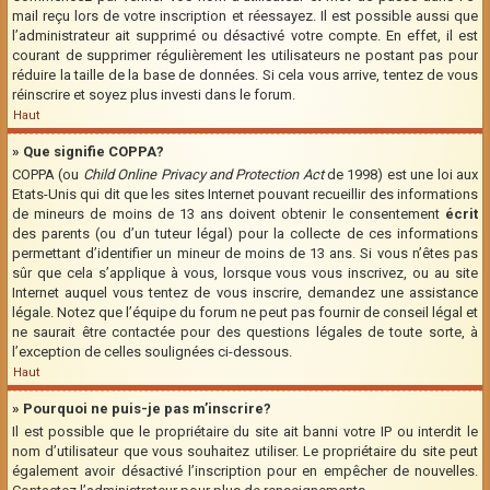
mail reçu lors de votre inscription et réessayez. Il est possible aussi que
l’administrateur ait supprimé ou désactivé votre compte. En effet, il est
courant de supprimer régulièrement les utilisateurs ne postant pas pour
réduire la taille de la base de données. Si cela vous arrive, tentez de vous
réinscrire et soyez plus investi dans le forum.
Haut
» Que signifie COPPA?
COPPA (ou
Child Online Privacy and Protection Act
de 1998) est une loi aux
Etats-Unis qui dit que les sites Internet pouvant recueillir des informations
de mineurs de moins de 13 ans doivent obtenir le consentement
écrit
des parents (ou d’un tuteur légal) pour la collecte de ces informations
permettant d’identifier un mineur de moins de 13 ans. Si vous n’êtes pas
sûr que cela s’applique à vous, lorsque vous vous inscrivez, ou au site
Internet auquel vous tentez de vous inscrire, demandez une assistance
légale. Notez que l’équipe du forum ne peut pas fournir de conseil légal et
ne saurait être contactée pour des questions légales de toute sorte, à
l’exception de celles soulignées ci-dessous.
Haut
» Pourquoi ne puis-je pas m’inscrire?
Il est possible que le propriétaire du site ait banni votre IP ou interdit le
nom d’utilisateur que vous souhaitez utiliser. Le propriétaire du site peut
également avoir désactivé l’inscription pour en empêcher de nouvelles.