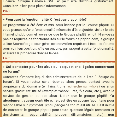
Licence Publique Générale GNU et peut être distribué gratuitement.
Consultez le lien pour plus d’informations.
Haut
» Pourquoi la fonctionnalité X n’est pas disponible?
Ce programme a été écrit et mis sous licence par le Groupe phpBB. Si
vous pensez qu’une fonctionnalité nécessite d’être ajoutée, visitez le site
Internet phpbb.com et voyez ce que le Groupe phpBB en dit. N’envoyez
pas de requêtes de fonctionnalités sur le forum de phpbb.com, le groupe
utilise SourceForge pour gérer ces nouvelles requêtes. Lisez les forums
pour voir leur position, s’ils en ont une, par rapport à cette fonctionnalité,
et suivez la procédure donnée là-bas.
Haut
» Qui contacter pour les abus ou les questions légales concernant
ce forum?
Contactez n’importe lequel des administrateurs de la liste “L’équipe du
forum”. Si vous restez sans réponse alors prenez contact avec le
propriétaire du domaine (en faisant une
recherche sur whois
) ou si un
service gratuit est utilisé (exemple: Yahoo!, Free, f2s.com, etc.), avec le
service de gestion ou des abus. Notez que le groupe phpBB
n’a
absolument aucun contrôle
et ne peut être en aucune façon tenu pour
responsable sur
comment
,
où
ou
par qui
ce forum est utilisé. Il est inutile
de contacter le groupe phpBB pour toute question légale (cessions et
désistements, responsabilité, propos diffamatoires, etc.)
non