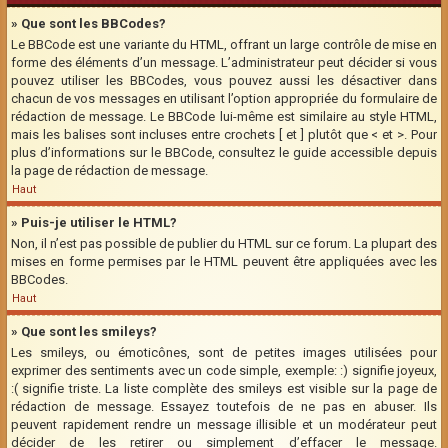
» Que sont les BBCodes?
Le BBCode est une variante du HTML, offrant un large contrôle de mise en
forme des éléments d’un message. L’administrateur peut décider si vous
pouvez utiliser les BBCodes, vous pouvez aussi les désactiver dans
chacun de vos messages en utilisant l’option appropriée du formulaire de
rédaction de message. Le BBCode lui-même est similaire au style HTML,
mais les balises sont incluses entre crochets [ et ] plutôt que < et >. Pour
plus d’informations sur le BBCode, consultez le guide accessible depuis
la page de rédaction de message.
Haut
» Puis-je utiliser le HTML?
Non, il n’est pas possible de publier du HTML sur ce forum. La plupart des
mises en forme permises par le HTML peuvent être appliquées avec les
BBCodes.
Haut
» Que sont les smileys?
Les smileys, ou émoticônes, sont de petites images utilisées pour
exprimer des sentiments avec un code simple, exemple: :) signifie joyeux,
:( signifie triste. La liste complète des smileys est visible sur la page de
rédaction de message. Essayez toutefois de ne pas en abuser. Ils
peuvent rapidement rendre un message illisible et un modérateur peut
décider de les retirer ou simplement d’effacer le message.