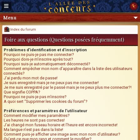
Menu
Index du forum
Foire aux questions (Questions posées fréquemment)
Problèmes d’identification et d’inscription
Pourquoi ne puis-je pas me connecter?
Pourquoi dois-je m’inscrire après tout?
Pourquoi suis-je automatiquement déconnecté?
Comment empêcher mon nom d’apparaître dans la liste des utilisateurs
connectés?
J’ai perdu mon mot de passe!
Je suis enregistré mais je ne peux pas me connecter!
Je me suis enregistré par le passé mais je ne peux plus me connecter?!
Que signifie COPPA?
Pourquoi ne puis-je pas m’inscrire?
A quoi sert “Supprimer les cookies du forum”?
Préférences et paramètres de l’utilisateur
Comment modifier mes paramètres?
Les heures ne sont pas correctes!
J’ai changé mon fuseau horaire et l’heure est encore incorrecte!
Ma langue n’est pas dans la liste!
Comment puis-je afficher une image avec mon nom d’utilisateur?
Qu’est-ce que mon rang et comment le modifier?