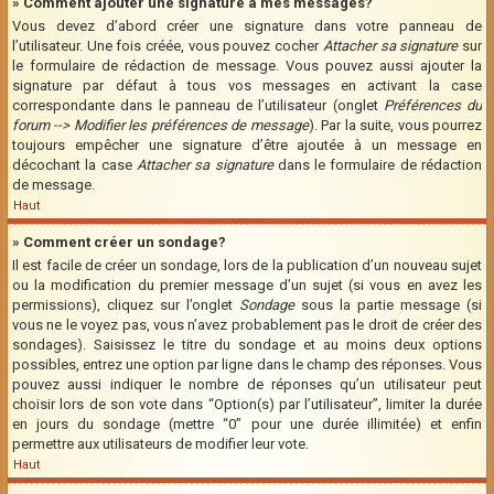
» Comment ajouter une signature à mes messages?
Vous devez d’abord créer une signature dans votre panneau de
l’utilisateur. Une fois créée, vous pouvez cocher
Attacher sa signature
sur
le formulaire de rédaction de message. Vous pouvez aussi ajouter la
signature par défaut à tous vos messages en activant la case
correspondante dans le panneau de l’utilisateur (onglet
Préférences du
forum --> Modifier les préférences de message
). Par la suite, vous pourrez
toujours empêcher une signature d’être ajoutée à un message en
décochant la case
Attacher sa signature
dans le formulaire de rédaction
de message.
Haut
» Comment créer un sondage?
Il est facile de créer un sondage, lors de la publication d’un nouveau sujet
ou la modification du premier message d’un sujet (si vous en avez les
permissions), cliquez sur l’onglet
Sondage
sous la partie message (si
vous ne le voyez pas, vous n’avez probablement pas le droit de créer des
sondages). Saisissez le titre du sondage et au moins deux options
possibles, entrez une option par ligne dans le champ des réponses. Vous
pouvez aussi indiquer le nombre de réponses qu’un utilisateur peut
choisir lors de son vote dans “Option(s) par l’utilisateur”, limiter la durée
en jours du sondage (mettre “0” pour une durée illimitée) et enfin
permettre aux utilisateurs de modifier leur vote.
Haut