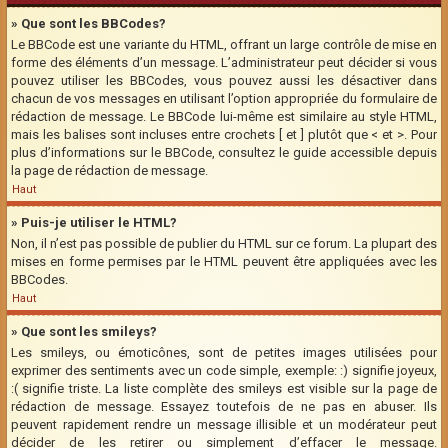
» Que sont les BBCodes?
Le BBCode est une variante du HTML, offrant un large contrôle de mise en
forme des éléments d’un message. L’administrateur peut décider si vous
pouvez utiliser les BBCodes, vous pouvez aussi les désactiver dans
chacun de vos messages en utilisant l’option appropriée du formulaire de
rédaction de message. Le BBCode lui-même est similaire au style HTML,
mais les balises sont incluses entre crochets [ et ] plutôt que < et >. Pour
plus d’informations sur le BBCode, consultez le guide accessible depuis
la page de rédaction de message.
Haut
» Puis-je utiliser le HTML?
Non, il n’est pas possible de publier du HTML sur ce forum. La plupart des
mises en forme permises par le HTML peuvent être appliquées avec les
BBCodes.
Haut
» Que sont les smileys?
Les smileys, ou émoticônes, sont de petites images utilisées pour
exprimer des sentiments avec un code simple, exemple: :) signifie joyeux,
:( signifie triste. La liste complète des smileys est visible sur la page de
rédaction de message. Essayez toutefois de ne pas en abuser. Ils
peuvent rapidement rendre un message illisible et un modérateur peut
décider de les retirer ou simplement d’effacer le message.