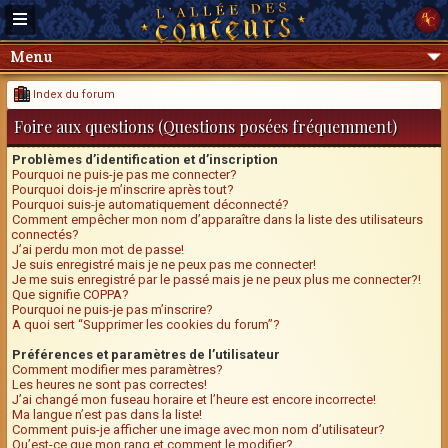
Menu
Index du forum
Foire aux questions (Questions posées fréquemment)
Problèmes d’identification et d’inscription
Pourquoi ne puis-je pas me connecter?
Pourquoi dois-je m’inscrire après tout?
Pourquoi suis-je automatiquement déconnecté?
Comment empêcher mon nom d’apparaître dans la liste des utilisateurs
connectés?
J’ai perdu mon mot de passe!
Je suis enregistré mais je ne peux pas me connecter!
Je me suis enregistré par le passé mais je ne peux plus me connecter?!
Que signifie COPPA?
Pourquoi ne puis-je pas m’inscrire?
A quoi sert “Supprimer les cookies du forum”?
Préférences et paramètres de l’utilisateur
Comment modifier mes paramètres?
Les heures ne sont pas correctes!
J’ai changé mon fuseau horaire et l’heure est encore incorrecte!
Ma langue n’est pas dans la liste!
Comment puis-je afficher une image avec mon nom d’utilisateur?
Qu’est-ce que mon rang et comment le modifier?