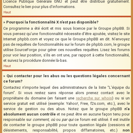
Licence Publique Générale GNU et peut être distribué gratuitement.
Consultez le lien pour plus d’informations.
Haut
» Pourquoi la fonctionnalité X n’est pas disponible?
Ce programme a été écrit et mis sous licence par le Groupe phpBB. Si
vous pensez qu’une fonctionnalité nécessite d’être ajoutée, visitez le site
Internet phpbb.com et voyez ce que le Groupe phpBB en dit. N’envoyez
pas de requêtes de fonctionnalités sur le forum de phpbb.com, le groupe
utilise SourceForge pour gérer ces nouvelles requêtes. Lisez les forums
pour voir leur position, s’ils en ont une, par rapport à cette fonctionnalité,
et suivez la procédure donnée là-bas.
Haut
» Qui contacter pour les abus ou les questions légales concernant
ce forum?
Contactez n’importe lequel des administrateurs de la liste “L’équipe du
forum”. Si vous restez sans réponse alors prenez contact avec le
propriétaire du domaine (en faisant une
recherche sur whois
) ou si un
service gratuit est utilisé (exemple: Yahoo!, Free, f2s.com, etc.), avec le
service de gestion ou des abus. Notez que le groupe phpBB
n’a
absolument aucun contrôle
et ne peut être en aucune façon tenu pour
responsable sur
comment
,
où
ou
par qui
ce forum est utilisé. Il est inutile
de contacter le groupe phpBB pour toute question légale (cessions et
désistements, responsabilité, propos diffamatoires, etc.)
non