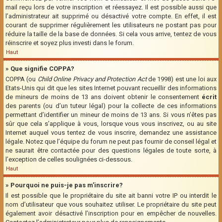
mail reçu lors de votre inscription et réessayez. Il est possible aussi que
l’administrateur ait supprimé ou désactivé votre compte. En effet, il est
courant de supprimer régulièrement les utilisateurs ne postant pas pour
réduire la taille de la base de données. Si cela vous arrive, tentez de vous
réinscrire et soyez plus investi dans le forum.
Haut
» Que signifie COPPA?
COPPA (ou
Child Online Privacy and Protection Act
de 1998) est une loi aux
Etats-Unis qui dit que les sites Internet pouvant recueillir des informations
de mineurs de moins de 13 ans doivent obtenir le consentement
écrit
des parents (ou d’un tuteur légal) pour la collecte de ces informations
permettant d’identifier un mineur de moins de 13 ans. Si vous n’êtes pas
sûr que cela s’applique à vous, lorsque vous vous inscrivez, ou au site
Internet auquel vous tentez de vous inscrire, demandez une assistance
légale. Notez que l’équipe du forum ne peut pas fournir de conseil légal et
ne saurait être contactée pour des questions légales de toute sorte, à
l’exception de celles soulignées ci-dessous.
Haut
» Pourquoi ne puis-je pas m’inscrire?
Il est possible que le propriétaire du site ait banni votre IP ou interdit le
nom d’utilisateur que vous souhaitez utiliser. Le propriétaire du site peut
également avoir désactivé l’inscription pour en empêcher de nouvelles.