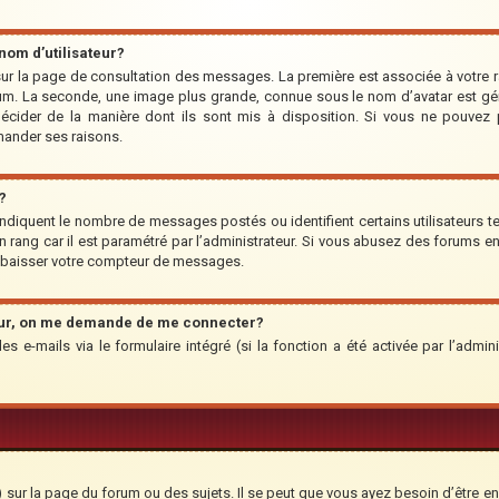
om d’utilisateur?
r sur la page de consultation des messages. La première est associée à votre 
um. La seconde, une image plus grande, connue sous le nom d’avatar est géné
 décider de la manière dont ils sont mis à disposition. Si vous ne pouvez p
emander ses raisons.
?
indiquent le nombre de messages postés ou identifient certains utilisateurs te
’un rang car il est paramétré par l’administrateur. Si vous abusez des forums
rabaisser votre compteur de messages.
teur, on me demande de me connecter?
des e-mails via le formulaire intégré (si la fonction a été activée par l’adm
ur la page du forum ou des sujets. Il se peut que vous ayez besoin d’être en