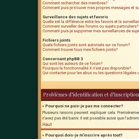
Comment rechercher des membres?
Comment puis-je trouver mes propres messages et su
Surveillance des sujets et favoris
Quelle est la différence entre les favoris et la surveill
Comment surveiller des forums ou sujets particuliers?
Comment puis-je supprimer mes surveillances de suje
Fichiers joints
Quels fichiers joints sont autorisés sur ce forum?
Comment trouver tous mes fichiers joints?
Concernant phpBB 3
Qui sont les auteurs de ce forum?
Pourquoi la fonctionnalité X n’est pas disponible?
Qui contacter pour les abus ou les questions légales
Problèmes d’identification et d’inscription
» Pourquoi ne puis-je pas me connecter?
Plusieurs raisons peuvent expliquer cela. Premièrement
n’avez pas été banni. Il est possible aussi que l’adminis
Haut
» Pourquoi dois-je m’inscrire après tout?