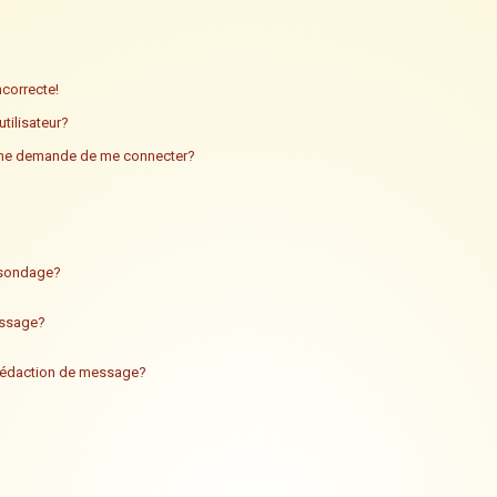
ncorrecte!
tilisateur?
n me demande de me connecter?
n sondage?
essage?
 rédaction de message?