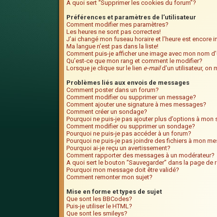
A quoi sert “Supprimer les cookies du forum”?
Préférences et paramètres de l’utilisateur
Comment modifier mes paramètres?
Les heures ne sont pas correctes!
J’ai changé mon fuseau horaire et l’heure est encore i
Ma langue n’est pas dans la liste!
Comment puis-je afficher une image avec mon nom d’u
Qu’est-ce que mon rang et comment le modifier?
Lorsque je clique sur le lien
e-mail
d’un utilisateur, o
Problèmes liés aux envois de messages
Comment poster dans un forum?
Comment modifier ou supprimer un message?
Comment ajouter une signature à mes messages?
Comment créer un sondage?
Pourquoi ne puis-je pas ajouter plus d’options à mo
Comment modifier ou supprimer un sondage?
Pourquoi ne puis-je pas accéder à un forum?
Pourquoi ne puis-je pas joindre des fichiers à mon m
Pourquoi ai-je reçu un avertissement?
Comment rapporter des messages à un modérateur?
A quoi sert le bouton “Sauvegarder” dans la page de
Pourquoi mon message doit être validé?
Comment remonter mon sujet?
Mise en forme et types de sujet
Que sont les BBCodes?
Puis-je utiliser le HTML?
Que sont les smileys?