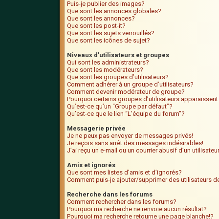
Puis-je publier des images?
Que sont les annonces globales?
Que sont les annonces?
Que sont les post-it?
Que sont les sujets verrouillés?
Que sont les icônes de sujet?
Niveaux d’utilisateurs et groupes
Qui sont les administrateurs?
Que sont les modérateurs?
Que sont les groupes d’utilisateurs?
Comment adhérer à un groupe d’utilisateurs?
Comment devenir modérateur de groupe?
Pourquoi certains groupes d’utilisateurs apparaissent
Qu’est-ce qu’un “Groupe par défaut”?
Qu’est-ce que le lien “L’équipe du forum”?
Messagerie privée
Je ne peux pas envoyer de messages privés!
Je reçois sans arrêt des messages indésirables!
J’ai reçu un e-mail ou un courrier abusif d’un utilisate
Amis et ignorés
Que sont mes listes d’amis et d’ignorés?
Comment puis-je ajouter/supprimer des utilisateurs de
Recherche dans les forums
Comment rechercher dans les forums?
Pourquoi ma recherche ne renvoie aucun résultat?
Pourquoi ma recherche retourne une page blanche!?