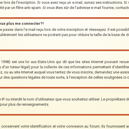
 lors de l’inscription. Si vous avez reçu un e-mail, suivez ses instructions. Si
ité par un filtre anti-spam. Si vous êtes sûr de l’adresse e-mail fournie, contact
peux plus me connecter?!
 passe dans l’e-mail reçu lors de votre inscription et réessayez. Il est possib
lièrement les utilisateurs ne postant pas pour réduire la taille de la base de d
1998) est une loi aux Etats-Unis qui dit que les sites Internet pouvant recu
 d’un tuteur légal) pour la collecte de ces informations permettant d’identifi
ez, ou au site Internet auquel vous tentez de vous inscrire, demandez une assi
our des questions légales de toute sorte, à l’exception de celles soulignées ci
re IP ou interdit le nom d’utilisateur que vous souhaitez utiliser. Le propriétaire
 pour plus de renseignements.
onservent votre identification et votre connexion au forum. Ils fournissent au