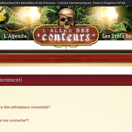
L'Agenda
Les Trois Ru
équemment)
e des utilisateurs connectés?
us me connecter?!