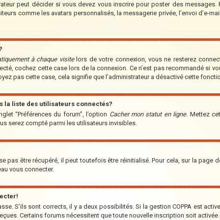
teur peut décider si vous devez vous inscrire pour poster des messages. Par
iteurs comme les avatars personnalisés, la messagerie privée, l’envoi d’e-ma
?
tiquement à chaque visite
lors de votre connexion, vous ne resterez conne
nnecté, cochez cette case lors de la connexion. Ce n’est pas recommandé si vo
voyez pas cette case, cela signifie que l’administrateur a désactivé cette fonctio
a liste des utilisateurs connectés?
nglet “Préférences du forum”, l’option
Cacher mon statut en ligne
. Mettez ce
us serez compté parmi les utilisateurs invisibles.
pas être récupéré, il peut toutefois être réinitialisé. Pour cela, sur la page 
veau vous connecter.
ecter!
asse. S’ils sont corrects, il y a deux possibilités. Si la gestion COPPA est acti
s reçues. Certains forums nécessitent que toute nouvelle inscription soit acti