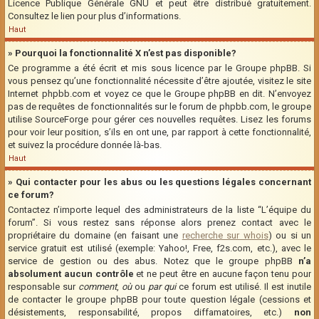
Licence Publique Générale GNU et peut être distribué gratuitement.
Consultez le lien pour plus d’informations.
Haut
» Pourquoi la fonctionnalité X n’est pas disponible?
Ce programme a été écrit et mis sous licence par le Groupe phpBB. Si
vous pensez qu’une fonctionnalité nécessite d’être ajoutée, visitez le site
Internet phpbb.com et voyez ce que le Groupe phpBB en dit. N’envoyez
pas de requêtes de fonctionnalités sur le forum de phpbb.com, le groupe
utilise SourceForge pour gérer ces nouvelles requêtes. Lisez les forums
pour voir leur position, s’ils en ont une, par rapport à cette fonctionnalité,
et suivez la procédure donnée là-bas.
Haut
» Qui contacter pour les abus ou les questions légales concernant
ce forum?
Contactez n’importe lequel des administrateurs de la liste “L’équipe du
forum”. Si vous restez sans réponse alors prenez contact avec le
propriétaire du domaine (en faisant une
recherche sur whois
) ou si un
service gratuit est utilisé (exemple: Yahoo!, Free, f2s.com, etc.), avec le
service de gestion ou des abus. Notez que le groupe phpBB
n’a
absolument aucun contrôle
et ne peut être en aucune façon tenu pour
responsable sur
comment
,
où
ou
par qui
ce forum est utilisé. Il est inutile
de contacter le groupe phpBB pour toute question légale (cessions et
désistements, responsabilité, propos diffamatoires, etc.)
non