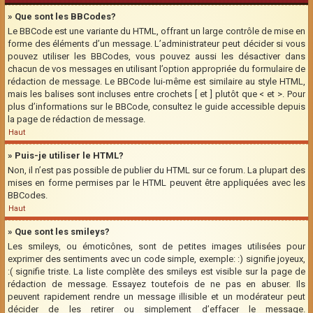
» Que sont les BBCodes?
Le BBCode est une variante du HTML, offrant un large contrôle de mise en
forme des éléments d’un message. L’administrateur peut décider si vous
pouvez utiliser les BBCodes, vous pouvez aussi les désactiver dans
chacun de vos messages en utilisant l’option appropriée du formulaire de
rédaction de message. Le BBCode lui-même est similaire au style HTML,
mais les balises sont incluses entre crochets [ et ] plutôt que < et >. Pour
plus d’informations sur le BBCode, consultez le guide accessible depuis
la page de rédaction de message.
Haut
» Puis-je utiliser le HTML?
Non, il n’est pas possible de publier du HTML sur ce forum. La plupart des
mises en forme permises par le HTML peuvent être appliquées avec les
BBCodes.
Haut
» Que sont les smileys?
Les smileys, ou émoticônes, sont de petites images utilisées pour
exprimer des sentiments avec un code simple, exemple: :) signifie joyeux,
:( signifie triste. La liste complète des smileys est visible sur la page de
rédaction de message. Essayez toutefois de ne pas en abuser. Ils
peuvent rapidement rendre un message illisible et un modérateur peut
décider de les retirer ou simplement d’effacer le message.