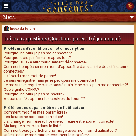
Menu
Index du forum
Foire aux questions (Questions posées fréquemment)
Problèmes d’identification et d’inscription
Pourquoi ne puis-je pas me connecter?
Pourquoi dois-je m’inscrire après tout?
Pourquoi suis-je automatiquement déconnecté?
Comment empêcher mon nom d’apparaître dans la liste des utilisateurs
connectés?
J’ai perdu mon mot de passe!
Je suis enregistré mais je ne peux pas me connecter!
Je me suis enregistré par le passé mais je ne peux plus me connecter?!
Que signifie COPPA?
Pourquoi ne puis-je pas m’inscrire?
A quoi sert “Supprimer les cookies du forum”?
Préférences et paramètres de l’utilisateur
Comment modifier mes paramètres?
Les heures ne sont pas correctes!
J’ai changé mon fuseau horaire et l’heure est encore incorrecte!
Ma langue n’est pas dans la liste!
Comment puis-je afficher une image avec mon nom d’utilisateur?
Qu’est-ce que mon rang et comment le modifier?