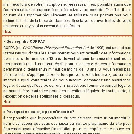
mail reçu lors de votre inscription et réessayez. Il est possible aussi que
l’administrateur ait supprimé ou désactivé votre compte. En effet, il est
courant de supprimer régulièrement les utilisateurs ne postant pas pour
réduire la taille de la base de données. Si cela vous arrive, tentez de vous
réinscrire et soyez plus investi dans le forum.
Haut
» Que signifie COPPA?
COPPA (ou
Child Online Privacy and Protection Act
de 1998) est une loi aux
Etats-Unis qui dit que les sites Internet pouvant recueillir des informations
de mineurs de moins de 13 ans doivent obtenir le consentement
écrit
des parents (ou d’un tuteur légal) pour la collecte de ces informations
permettant d’identifier un mineur de moins de 13 ans. Si vous n’êtes pas
sûr que cela s’applique à vous, lorsque vous vous inscrivez, ou au site
Internet auquel vous tentez de vous inscrire, demandez une assistance
légale. Notez que l’équipe du forum ne peut pas fournir de conseil légal et
ne saurait être contactée pour des questions légales de toute sorte, à
l’exception de celles soulignées ci-dessous.
Haut
» Pourquoi ne puis-je pas m’inscrire?
Il est possible que le propriétaire du site ait banni votre IP ou interdit le
nom d’utilisateur que vous souhaitez utiliser. Le propriétaire du site peut
également avoir désactivé l’inscription pour en empêcher de nouvelles.