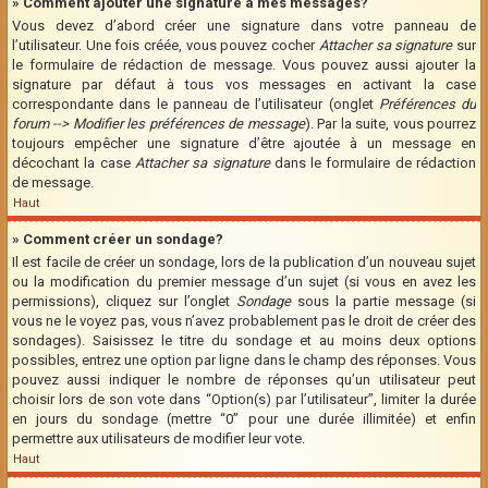
» Comment ajouter une signature à mes messages?
Vous devez d’abord créer une signature dans votre panneau de
l’utilisateur. Une fois créée, vous pouvez cocher
Attacher sa signature
sur
le formulaire de rédaction de message. Vous pouvez aussi ajouter la
signature par défaut à tous vos messages en activant la case
correspondante dans le panneau de l’utilisateur (onglet
Préférences du
forum --> Modifier les préférences de message
). Par la suite, vous pourrez
toujours empêcher une signature d’être ajoutée à un message en
décochant la case
Attacher sa signature
dans le formulaire de rédaction
de message.
Haut
» Comment créer un sondage?
Il est facile de créer un sondage, lors de la publication d’un nouveau sujet
ou la modification du premier message d’un sujet (si vous en avez les
permissions), cliquez sur l’onglet
Sondage
sous la partie message (si
vous ne le voyez pas, vous n’avez probablement pas le droit de créer des
sondages). Saisissez le titre du sondage et au moins deux options
possibles, entrez une option par ligne dans le champ des réponses. Vous
pouvez aussi indiquer le nombre de réponses qu’un utilisateur peut
choisir lors de son vote dans “Option(s) par l’utilisateur”, limiter la durée
en jours du sondage (mettre “0” pour une durée illimitée) et enfin
permettre aux utilisateurs de modifier leur vote.
Haut