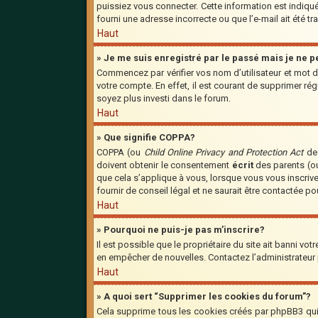
puissiez vous connecter. Cette information est indiquée
fourni une adresse incorrecte ou que l’e-mail ait été tra
Haut
» Je me suis enregistré par le passé mais je ne 
Commencez par vérifier vos nom d’utilisateur et mot de
votre compte. En effet, il est courant de supprimer régu
soyez plus investi dans le forum.
Haut
» Que signifie COPPA?
COPPA (ou
Child Online Privacy and Protection Act
de 
doivent obtenir le consentement
écrit
des parents (ou
que cela s’applique à vous, lorsque vous vous inscriv
fournir de conseil légal et ne saurait être contactée p
Haut
» Pourquoi ne puis-je pas m’inscrire?
Il est possible que le propriétaire du site ait banni vot
en empêcher de nouvelles. Contactez l’administrateur
Haut
» A quoi sert “Supprimer les cookies du forum”?
Cela supprime tous les cookies créés par phpBB3 qui c