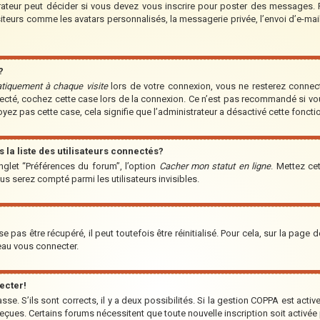
teur peut décider si vous devez vous inscrire pour poster des messages. Par
iteurs comme les avatars personnalisés, la messagerie privée, l’envoi d’e-ma
?
tiquement à chaque visite
lors de votre connexion, vous ne resterez conne
nnecté, cochez cette case lors de la connexion. Ce n’est pas recommandé si vo
voyez pas cette case, cela signifie que l’administrateur a désactivé cette fonctio
a liste des utilisateurs connectés?
nglet “Préférences du forum”, l’option
Cacher mon statut en ligne
. Mettez ce
us serez compté parmi les utilisateurs invisibles.
pas être récupéré, il peut toutefois être réinitialisé. Pour cela, sur la page 
veau vous connecter.
ecter!
asse. S’ils sont corrects, il y a deux possibilités. Si la gestion COPPA est acti
s reçues. Certains forums nécessitent que toute nouvelle inscription soit acti