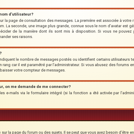
om d’utilisateur?
r sur la page de consultation des messages. La première est associée à votre 
um. La seconde, une image plus grande, connue sous le nom d’avatar est géné
 décider de la manière dont ils sont mis à disposition. Si vous ne pouvez p
emander ses raisons.
?
indiquent le nombre de messages postés ou identifient certains utilisateurs te
’un rang car il est paramétré par l’administrateur. Si vous abusez des forums
rabaisser votre compteur de messages.
teur, on me demande de me connecter?
des e-mails via le formulaire intégré (si la fonction a été activée par l’adm
ur la page du forum ou des sujets. Il se peut que vous ayez besoin d’être en