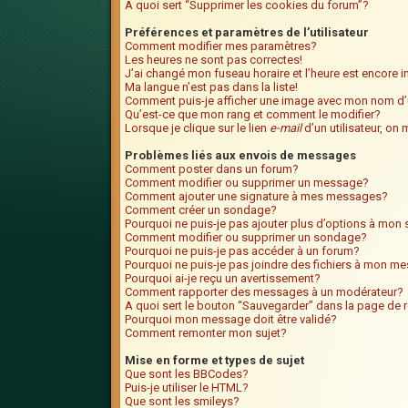
A quoi sert “Supprimer les cookies du forum”?
Préférences et paramètres de l’utilisateur
Comment modifier mes paramètres?
Les heures ne sont pas correctes!
J’ai changé mon fuseau horaire et l’heure est encore i
Ma langue n’est pas dans la liste!
Comment puis-je afficher une image avec mon nom d’u
Qu’est-ce que mon rang et comment le modifier?
Lorsque je clique sur le lien
e-mail
d’un utilisateur, o
Problèmes liés aux envois de messages
Comment poster dans un forum?
Comment modifier ou supprimer un message?
Comment ajouter une signature à mes messages?
Comment créer un sondage?
Pourquoi ne puis-je pas ajouter plus d’options à mo
Comment modifier ou supprimer un sondage?
Pourquoi ne puis-je pas accéder à un forum?
Pourquoi ne puis-je pas joindre des fichiers à mon m
Pourquoi ai-je reçu un avertissement?
Comment rapporter des messages à un modérateur?
A quoi sert le bouton “Sauvegarder” dans la page de
Pourquoi mon message doit être validé?
Comment remonter mon sujet?
Mise en forme et types de sujet
Que sont les BBCodes?
Puis-je utiliser le HTML?
Que sont les smileys?