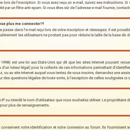
 lors de l’inscription. Si vous avez reçu un e-mail, suivez ses instructions. Si
ité par un filtre anti-spam. Si vous êtes sûr de l’adresse e-mail fournie, contact
peux plus me connecter?!
 passe dans l’e-mail reçu lors de votre inscription et réessayez. Il est possib
lièrement les utilisateurs ne postant pas pour réduire la taille de la base de d
1998) est une loi aux Etats-Unis qui dit que les sites Internet pouvant recu
 d’un tuteur légal) pour la collecte de ces informations permettant d’identifi
ez, ou au site Internet auquel vous tentez de vous inscrire, demandez une assi
our des questions légales de toute sorte, à l’exception de celles soulignées ci
re IP ou interdit le nom d’utilisateur que vous souhaitez utiliser. Le propriétaire
 pour plus de renseignements.
onservent votre identification et votre connexion au forum. Ils fournissent au