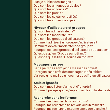
Puis-je publier des images?
Que sont les annonces globales?
Que sont les annonces?
Que sont les post-it?
Que sont les sujets verrouillés?
Que sont les icônes de sujet?
Niveaux d’utilisateurs et groupes
Qui sont les administrateurs?
Que sont les modérateurs?
Que sont les groupes d’utilisateurs?
Comment adhérer à un groupe d’utilisateurs?
Comment devenir modérateur de groupe?
Pourquoi certains groupes d’utilisateurs apparaissent
Qu’est-ce qu’un “Groupe par défaut”?
Qu’est-ce que le lien “L’équipe du forum”?
Messagerie privée
Je ne peux pas envoyer de messages privés!
Je reçois sans arrêt des messages indésirables!
J’ai reçu un e-mail ou un courrier abusif d’un utilisate
Amis et ignorés
Que sont mes listes d’amis et d’ignorés?
Comment puis-je ajouter/supprimer des utilisateurs de
Recherche dans les forums
Comment rechercher dans les forums?
Pourquoi ma recherche ne renvoie aucun résultat?
Pourquoi ma recherche retourne une page blanche!?