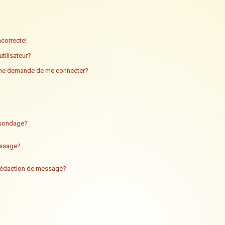
ncorrecte!
tilisateur?
n me demande de me connecter?
n sondage?
essage?
 rédaction de message?