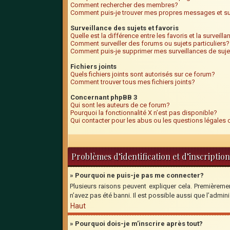
Comment rechercher des membres?
Comment puis-je trouver mes propres messages et su
Surveillance des sujets et favoris
Quelle est la différence entre les favoris et la surveill
Comment surveiller des forums ou sujets particuliers?
Comment puis-je supprimer mes surveillances de suje
Fichiers joints
Quels fichiers joints sont autorisés sur ce forum?
Comment trouver tous mes fichiers joints?
Concernant phpBB 3
Qui sont les auteurs de ce forum?
Pourquoi la fonctionnalité X n’est pas disponible?
Qui contacter pour les abus ou les questions légales
Problèmes d’identification et d’inscription
» Pourquoi ne puis-je pas me connecter?
Plusieurs raisons peuvent expliquer cela. Premièrement
n’avez pas été banni. Il est possible aussi que l’adminis
Haut
» Pourquoi dois-je m’inscrire après tout?