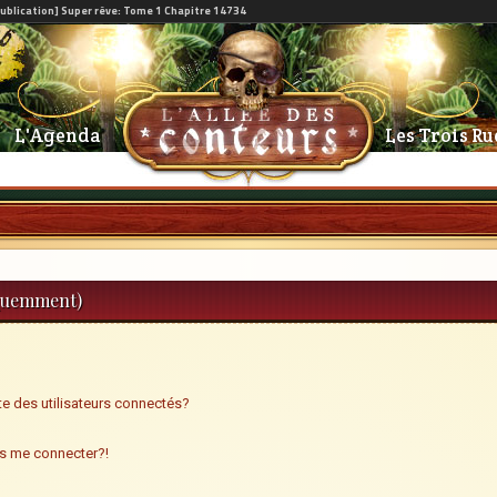
L'Agenda
Les Trois Ru
équemment)
e des utilisateurs connectés?
us me connecter?!