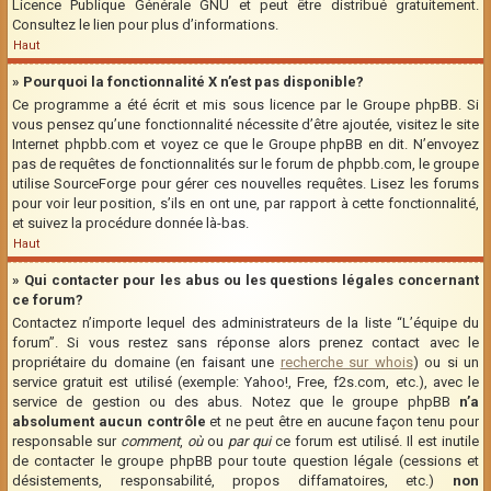
Licence Publique Générale GNU et peut être distribué gratuitement.
Consultez le lien pour plus d’informations.
Haut
» Pourquoi la fonctionnalité X n’est pas disponible?
Ce programme a été écrit et mis sous licence par le Groupe phpBB. Si
vous pensez qu’une fonctionnalité nécessite d’être ajoutée, visitez le site
Internet phpbb.com et voyez ce que le Groupe phpBB en dit. N’envoyez
pas de requêtes de fonctionnalités sur le forum de phpbb.com, le groupe
utilise SourceForge pour gérer ces nouvelles requêtes. Lisez les forums
pour voir leur position, s’ils en ont une, par rapport à cette fonctionnalité,
et suivez la procédure donnée là-bas.
Haut
» Qui contacter pour les abus ou les questions légales concernant
ce forum?
Contactez n’importe lequel des administrateurs de la liste “L’équipe du
forum”. Si vous restez sans réponse alors prenez contact avec le
propriétaire du domaine (en faisant une
recherche sur whois
) ou si un
service gratuit est utilisé (exemple: Yahoo!, Free, f2s.com, etc.), avec le
service de gestion ou des abus. Notez que le groupe phpBB
n’a
absolument aucun contrôle
et ne peut être en aucune façon tenu pour
responsable sur
comment
,
où
ou
par qui
ce forum est utilisé. Il est inutile
de contacter le groupe phpBB pour toute question légale (cessions et
désistements, responsabilité, propos diffamatoires, etc.)
non