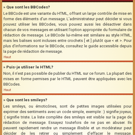
» Que sont les BBCodes?
Le BBCode est une variante du HTML, offrant un large contrôle de mise en
forme des éléments d’un message. L’administrateur peut décider si vous
pouvez utiliser les BBCodes, vous pouvez aussi les désactiver dans
chacun de vos messages en utilisant l’option appropriée du formulaire de
rédaction de message. Le BBCode lui-même est similaire au style HTML,
mais les balises sont incluses entre crochets [ et ] plutôt que < et >. Pour
plus d’informations sur le BBCode, consultez le guide accessible depuis
la page de rédaction de message.
Haut
» Puis-je utiliser le HTML?
Non, il n’est pas possible de publier du HTML sur ce forum. La plupart des
mises en forme permises par le HTML peuvent être appliquées avec les
BBCodes.
Haut
» Que sont les smileys?
Les smileys, ou émoticônes, sont de petites images utilisées pour
exprimer des sentiments avec un code simple, exemple: :) signifie joyeux,
:( signifie triste. La liste complète des smileys est visible sur la page de
rédaction de message. Essayez toutefois de ne pas en abuser. Ils
peuvent rapidement rendre un message illisible et un modérateur peut
décider de les retirer ou simplement d’effacer le message.