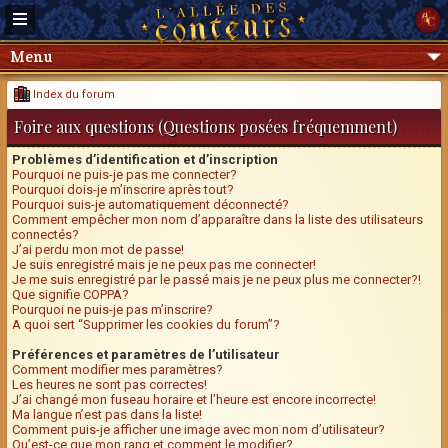
Menu
Index du forum
Foire aux questions (Questions posées fréquemment)
Problèmes d’identification et d’inscription
Pourquoi ne puis-je pas me connecter?
Pourquoi dois-je m’inscrire après tout?
Pourquoi suis-je automatiquement déconnecté?
Comment empêcher mon nom d’apparaître dans la liste des utilisateurs
connectés?
J’ai perdu mon mot de passe!
Je suis enregistré mais je ne peux pas me connecter!
Je me suis enregistré par le passé mais je ne peux plus me connecter?!
Que signifie COPPA?
Pourquoi ne puis-je pas m’inscrire?
A quoi sert “Supprimer les cookies du forum”?
Préférences et paramètres de l’utilisateur
Comment modifier mes paramètres?
Les heures ne sont pas correctes!
J’ai changé mon fuseau horaire et l’heure est encore incorrecte!
Ma langue n’est pas dans la liste!
Comment puis-je afficher une image avec mon nom d’utilisateur?
Qu’est-ce que mon rang et comment le modifier?