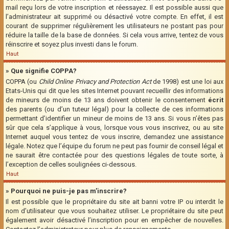
mail reçu lors de votre inscription et réessayez. Il est possible aussi que
l’administrateur ait supprimé ou désactivé votre compte. En effet, il est
courant de supprimer régulièrement les utilisateurs ne postant pas pour
réduire la taille de la base de données. Si cela vous arrive, tentez de vous
réinscrire et soyez plus investi dans le forum.
Haut
» Que signifie COPPA?
COPPA (ou
Child Online Privacy and Protection Act
de 1998) est une loi aux
Etats-Unis qui dit que les sites Internet pouvant recueillir des informations
de mineurs de moins de 13 ans doivent obtenir le consentement
écrit
des parents (ou d’un tuteur légal) pour la collecte de ces informations
permettant d’identifier un mineur de moins de 13 ans. Si vous n’êtes pas
sûr que cela s’applique à vous, lorsque vous vous inscrivez, ou au site
Internet auquel vous tentez de vous inscrire, demandez une assistance
légale. Notez que l’équipe du forum ne peut pas fournir de conseil légal et
ne saurait être contactée pour des questions légales de toute sorte, à
l’exception de celles soulignées ci-dessous.
Haut
» Pourquoi ne puis-je pas m’inscrire?
Il est possible que le propriétaire du site ait banni votre IP ou interdit le
nom d’utilisateur que vous souhaitez utiliser. Le propriétaire du site peut
également avoir désactivé l’inscription pour en empêcher de nouvelles.