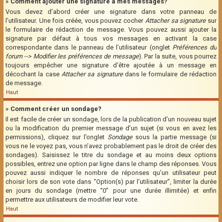
» Comment ajouter une signature à mes messages?
Vous devez d’abord créer une signature dans votre panneau de
l’utilisateur. Une fois créée, vous pouvez cocher
Attacher sa signature
sur
le formulaire de rédaction de message. Vous pouvez aussi ajouter la
signature par défaut à tous vos messages en activant la case
correspondante dans le panneau de l’utilisateur (onglet
Préférences du
forum --> Modifier les préférences de message
). Par la suite, vous pourrez
toujours empêcher une signature d’être ajoutée à un message en
décochant la case
Attacher sa signature
dans le formulaire de rédaction
de message.
Haut
» Comment créer un sondage?
Il est facile de créer un sondage, lors de la publication d’un nouveau sujet
ou la modification du premier message d’un sujet (si vous en avez les
permissions), cliquez sur l’onglet
Sondage
sous la partie message (si
vous ne le voyez pas, vous n’avez probablement pas le droit de créer des
sondages). Saisissez le titre du sondage et au moins deux options
possibles, entrez une option par ligne dans le champ des réponses. Vous
pouvez aussi indiquer le nombre de réponses qu’un utilisateur peut
choisir lors de son vote dans “Option(s) par l’utilisateur”, limiter la durée
en jours du sondage (mettre “0” pour une durée illimitée) et enfin
permettre aux utilisateurs de modifier leur vote.
Haut