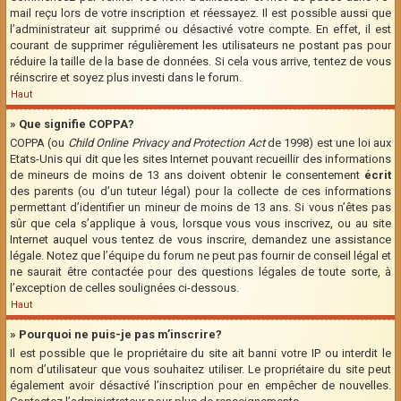
mail reçu lors de votre inscription et réessayez. Il est possible aussi que
l’administrateur ait supprimé ou désactivé votre compte. En effet, il est
courant de supprimer régulièrement les utilisateurs ne postant pas pour
réduire la taille de la base de données. Si cela vous arrive, tentez de vous
réinscrire et soyez plus investi dans le forum.
Haut
» Que signifie COPPA?
COPPA (ou
Child Online Privacy and Protection Act
de 1998) est une loi aux
Etats-Unis qui dit que les sites Internet pouvant recueillir des informations
de mineurs de moins de 13 ans doivent obtenir le consentement
écrit
des parents (ou d’un tuteur légal) pour la collecte de ces informations
permettant d’identifier un mineur de moins de 13 ans. Si vous n’êtes pas
sûr que cela s’applique à vous, lorsque vous vous inscrivez, ou au site
Internet auquel vous tentez de vous inscrire, demandez une assistance
légale. Notez que l’équipe du forum ne peut pas fournir de conseil légal et
ne saurait être contactée pour des questions légales de toute sorte, à
l’exception de celles soulignées ci-dessous.
Haut
» Pourquoi ne puis-je pas m’inscrire?
Il est possible que le propriétaire du site ait banni votre IP ou interdit le
nom d’utilisateur que vous souhaitez utiliser. Le propriétaire du site peut
également avoir désactivé l’inscription pour en empêcher de nouvelles.