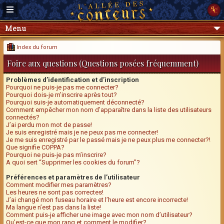
Menu
Index du forum
Foire aux questions (Questions posées fréquemment)
Problèmes d’identification et d’inscription
Pourquoi ne puis-je pas me connecter?
Pourquoi dois-je m’inscrire après tout?
Pourquoi suis-je automatiquement déconnecté?
Comment empêcher mon nom d’apparaître dans la liste des utilisateurs
connectés?
J’ai perdu mon mot de passe!
Je suis enregistré mais je ne peux pas me connecter!
Je me suis enregistré par le passé mais je ne peux plus me connecter?!
Que signifie COPPA?
Pourquoi ne puis-je pas m’inscrire?
A quoi sert “Supprimer les cookies du forum”?
Préférences et paramètres de l’utilisateur
Comment modifier mes paramètres?
Les heures ne sont pas correctes!
J’ai changé mon fuseau horaire et l’heure est encore incorrecte!
Ma langue n’est pas dans la liste!
Comment puis-je afficher une image avec mon nom d’utilisateur?
Qu’est-ce que mon rang et comment le modifier?