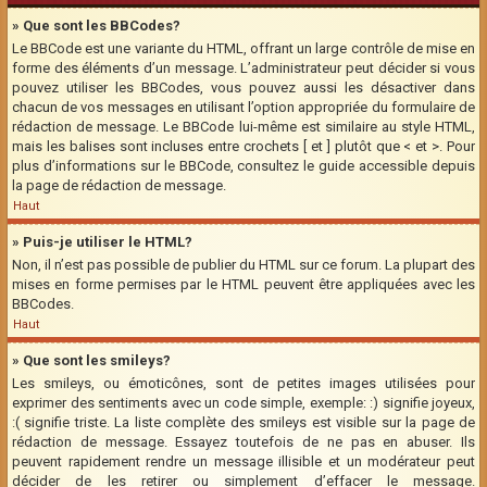
» Que sont les BBCodes?
Le BBCode est une variante du HTML, offrant un large contrôle de mise en
forme des éléments d’un message. L’administrateur peut décider si vous
pouvez utiliser les BBCodes, vous pouvez aussi les désactiver dans
chacun de vos messages en utilisant l’option appropriée du formulaire de
rédaction de message. Le BBCode lui-même est similaire au style HTML,
mais les balises sont incluses entre crochets [ et ] plutôt que < et >. Pour
plus d’informations sur le BBCode, consultez le guide accessible depuis
la page de rédaction de message.
Haut
» Puis-je utiliser le HTML?
Non, il n’est pas possible de publier du HTML sur ce forum. La plupart des
mises en forme permises par le HTML peuvent être appliquées avec les
BBCodes.
Haut
» Que sont les smileys?
Les smileys, ou émoticônes, sont de petites images utilisées pour
exprimer des sentiments avec un code simple, exemple: :) signifie joyeux,
:( signifie triste. La liste complète des smileys est visible sur la page de
rédaction de message. Essayez toutefois de ne pas en abuser. Ils
peuvent rapidement rendre un message illisible et un modérateur peut
décider de les retirer ou simplement d’effacer le message.