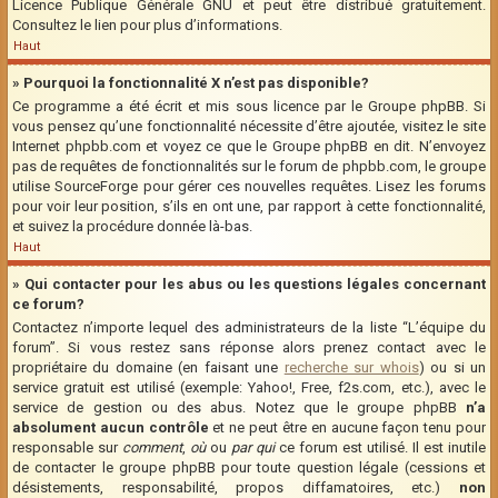
Licence Publique Générale GNU et peut être distribué gratuitement.
Consultez le lien pour plus d’informations.
Haut
» Pourquoi la fonctionnalité X n’est pas disponible?
Ce programme a été écrit et mis sous licence par le Groupe phpBB. Si
vous pensez qu’une fonctionnalité nécessite d’être ajoutée, visitez le site
Internet phpbb.com et voyez ce que le Groupe phpBB en dit. N’envoyez
pas de requêtes de fonctionnalités sur le forum de phpbb.com, le groupe
utilise SourceForge pour gérer ces nouvelles requêtes. Lisez les forums
pour voir leur position, s’ils en ont une, par rapport à cette fonctionnalité,
et suivez la procédure donnée là-bas.
Haut
» Qui contacter pour les abus ou les questions légales concernant
ce forum?
Contactez n’importe lequel des administrateurs de la liste “L’équipe du
forum”. Si vous restez sans réponse alors prenez contact avec le
propriétaire du domaine (en faisant une
recherche sur whois
) ou si un
service gratuit est utilisé (exemple: Yahoo!, Free, f2s.com, etc.), avec le
service de gestion ou des abus. Notez que le groupe phpBB
n’a
absolument aucun contrôle
et ne peut être en aucune façon tenu pour
responsable sur
comment
,
où
ou
par qui
ce forum est utilisé. Il est inutile
de contacter le groupe phpBB pour toute question légale (cessions et
désistements, responsabilité, propos diffamatoires, etc.)
non