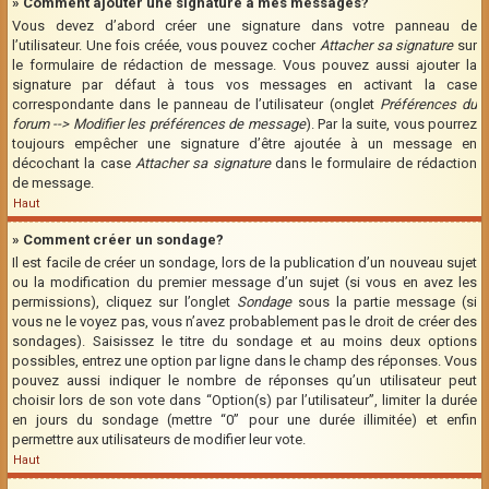
» Comment ajouter une signature à mes messages?
Vous devez d’abord créer une signature dans votre panneau de
l’utilisateur. Une fois créée, vous pouvez cocher
Attacher sa signature
sur
le formulaire de rédaction de message. Vous pouvez aussi ajouter la
signature par défaut à tous vos messages en activant la case
correspondante dans le panneau de l’utilisateur (onglet
Préférences du
forum --> Modifier les préférences de message
). Par la suite, vous pourrez
toujours empêcher une signature d’être ajoutée à un message en
décochant la case
Attacher sa signature
dans le formulaire de rédaction
de message.
Haut
» Comment créer un sondage?
Il est facile de créer un sondage, lors de la publication d’un nouveau sujet
ou la modification du premier message d’un sujet (si vous en avez les
permissions), cliquez sur l’onglet
Sondage
sous la partie message (si
vous ne le voyez pas, vous n’avez probablement pas le droit de créer des
sondages). Saisissez le titre du sondage et au moins deux options
possibles, entrez une option par ligne dans le champ des réponses. Vous
pouvez aussi indiquer le nombre de réponses qu’un utilisateur peut
choisir lors de son vote dans “Option(s) par l’utilisateur”, limiter la durée
en jours du sondage (mettre “0” pour une durée illimitée) et enfin
permettre aux utilisateurs de modifier leur vote.
Haut